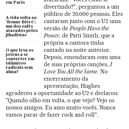
em Paris
divertindo?", perguntou a um
público de 20.000 pessoas. Eles
A vida volta ao
cantaram junto com o U2 uma
‘Bonne Bière’,
um dos cafés
versão de
People Have the
atacados pelos
Power,
de Patti Smith, que a
jihadistas
própria a cantora tinha
cantado na noite anterior.
O que leva os
jovens a se
Depois, emendaram com uma
converter em
de suas próprias canções,
I
islâmicos
radicais sem
Love You All the Same.
No
alma?
encerramento da
apresentação, Hughes
agradeceu a oportunidade ao U2 e declarou:
"Quando olho em volta, o que vejo? Vejo os
nossos amigos. Eu amo muito vocês. Nunca
vamos parar de fazer rock and roll".