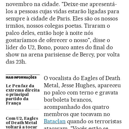
novembro na cidade. "Deixe-me apresentá-
los a pessoas cujas vidas estarão ligadas para
sempre à cidade de Paris. Eles são os nossos
irmãos, nossos colegas poetas. Tiraram o
palco deles, então hoje à noite nós
gostaríamos de oferecer o nosso", disse o
líder do U2, Bono, pouco antes do final do
show na arena parisiense de Bercy, por volta
das 23h.
O vocalista do Eagles of Death
MAIS INFORMAÇÕES
Metal, Jesse Hughes, apareceu
Le Pen faz da
extrema direita
no palco com terno e gravata
o principal
borboleta brancos,
partido da
França
acompanhado dos quatro
membros que tocavam no
Com U2, Eagles
Bataclan
quando os terroristas
of Death Metal
atacaram. "Vocês estão se
voltará a tocar