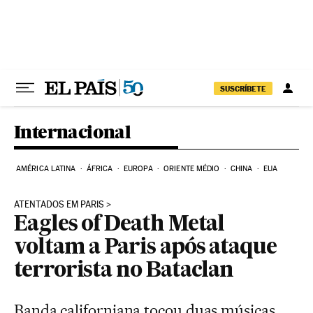
Pular para o conteúdo
SUSCRÍBETE
Internacional
AMÉRICA LATINA
ÁFRICA
EUROPA
ORIENTE MÉDIO
CHINA
EUA
ATENTADOS EM PARIS
Eagles of Death Metal
voltam a Paris após ataque
terrorista no Bataclan
Banda californiana tocou duas músicas