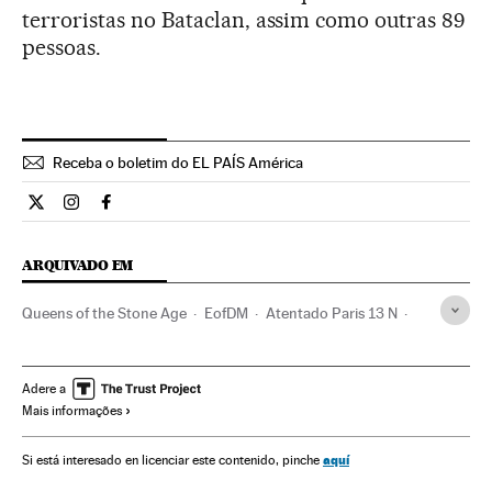
terroristas no Bataclan, assim como outras 89
pessoas.
Receba o boletim do EL PAÍS América
Internacional El País Brasil en Twitter
Internacional El País Brasil en Instagram
Internacional El País Brasil en Facebook
ARQUIVADO EM
Queens of the Stone Age
EofDM
Atentado Paris 13 N
Bataclan
Estado Islâmico
Paris
Atentados mortais
Tiroteios
Stade de France
Bandas
Adere a
Mais informações
Conflito Sunitas e Xiitas
Atentados terroristas
Incidentes
França
terrorismo islâmico
Islã
aquí
Si está interesado en licenciar este contenido, pinche