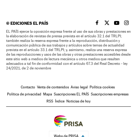
©
EDICIONES EL PAÍS
EL PAÍS BRASIL EN
EL PAÍS BRASI
EL PAÍS B
EL PA
EL PAÍS ejerce la oposición expresa frente al uso de sus obras y prestaciones en
la elaboración de revistas de prensa prevista en el artículo 32.1 del TRLPI;
también realiza la reserva expresa frente a la reproducción, distribución y
comunicación pública de sus trabajos y artículos sobre temas de actualidad
prevista en el artículo 33.1 del TRLPI; y, asimismo, realiza una reserva expresa
de las reproducciones y usos de las obras y otras prestaciones accesibles desde
este sitio web a medios de lectura mecánica u otros medios que resulten
adecuados a tal fin de conformidad con el artículo 67.3 del Real Decreto - ley
24/2021, de 2 de noviembre
Contacto
Venta de contenidos
Aviso legal
Política cookies
Política de privacidad
Mapa
Suscripciones EL PAÍS
Suscripciones empresas
RSS
Índice
Noticias de hoy
Webs de PRISA