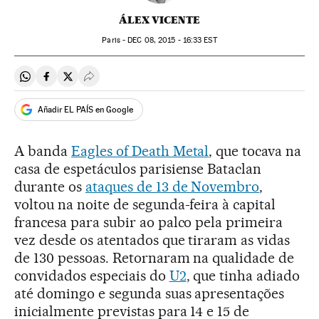
ÁLEX VICENTE
Paris -
DEC
08, 2015 - 16:33
EST
Compartir en Whatsapp
Compartir en Facebook
Compartir en Twitter
Desplegar Redes Sociales
Añadir EL PAÍS en Google
A banda
Eagles of Death Metal
, que tocava na
casa de espetáculos parisiense Bataclan
durante os
ataques de 13 de Novembro
,
voltou na noite de segunda-feira à capital
francesa para subir ao palco pela primeira
vez desde os atentados que tiraram as vidas
de 130 pessoas. Retornaram na qualidade de
convidados especiais do
U2
, que tinha adiado
até domingo e segunda suas apresentações
inicialmente previstas para 14 e 15 de