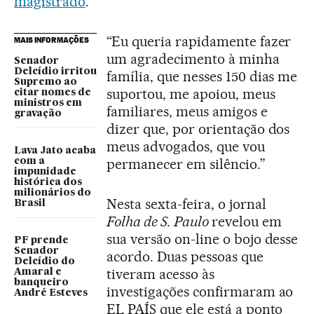
magistrado
.
“Eu queria rapidamente fazer
MAIS INFORMAÇÕES
um agradecimento à minha
Senador
Delcídio irritou
família, que nesses 150 dias me
Supremo ao
suportou, me apoiou, meus
citar nomes de
ministros em
familiares, meus amigos e
gravação
dizer que, por orientação dos
meus advogados, que vou
Lava Jato acaba
permanecer em silêncio.”
com a
impunidade
histórica dos
milionários do
Nesta sexta-feira, o jornal
Brasil
Folha de S. Paulo
revelou em
sua versão on-line o bojo desse
PF prende
Senador
acordo. Duas pessoas que
Delcídio do
tiveram acesso às
Amaral e
banqueiro
investigações confirmaram ao
André Esteves
EL PAÍS que ele está a ponto