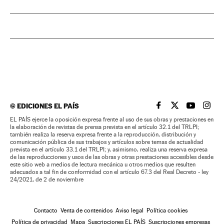
©
EDICIONES EL PAÍS
EL PAÍS BRASIL EN
EL PAÍS BRASI
EL PAÍS B
EL PA
EL PAÍS ejerce la oposición expresa frente al uso de sus obras y prestaciones en
la elaboración de revistas de prensa prevista en el artículo 32.1 del TRLPI;
también realiza la reserva expresa frente a la reproducción, distribución y
comunicación pública de sus trabajos y artículos sobre temas de actualidad
prevista en el artículo 33.1 del TRLPI; y, asimismo, realiza una reserva expresa
de las reproducciones y usos de las obras y otras prestaciones accesibles desde
este sitio web a medios de lectura mecánica u otros medios que resulten
adecuados a tal fin de conformidad con el artículo 67.3 del Real Decreto - ley
24/2021, de 2 de noviembre
Contacto
Venta de contenidos
Aviso legal
Política cookies
Política de privacidad
Mapa
Suscripciones EL PAÍS
Suscripciones empresas