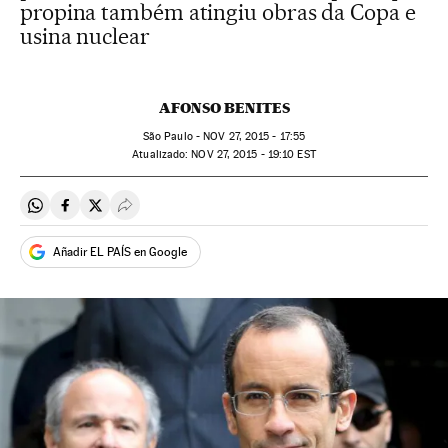
propina também atingiu obras da Copa e
usina nuclear
AFONSO BENITES
São Paulo -
NOV
27, 2015 - 17:55
atualizado:
NOV
27, 2015 - 19:10
EST
Compartir en Whatsapp
Compartir en Facebook
Compartir en Twitter
Desplegar Redes Sociales
Añadir EL PAÍS en Google