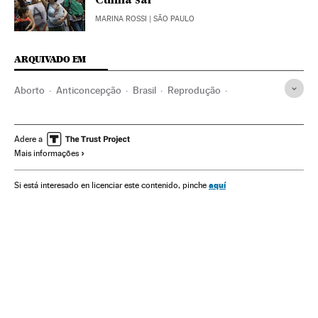
Cunha sai”
MARINA ROSSI
| SÃO PAULO
ARQUIVADO EM
Aborto
Anticoncepção
Brasil
Reprodução
Saúde pública
América do Sul
América Latina
Política sanitária
América
Medicina
Previdência
Adere a
Mais informações
Saúde
ICMS
Impostos
Tributos
Finanças públicas
Finanças
aquí
Si está interesado en licenciar este contenido, pinche