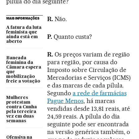
pílula do dia seguinte?
R.
Não.
MAIS INFORMAÇÕES
A fatura da luta
feminista que
P.
Quanto custa?
ainda está em
aberto
R.
Os preços variam de região
Bancada
para região, por causa do
feminina da
Câmara espera
Imposto sobre Circulação de
que
Mercadorias e Serviços (ICMS)
mobilização
freie a votação
e das marcas de cada pílula.
Segundo
a rede de farmácias
Mulheres
Pague Menos
, há marcas
protestam
contra Cunha
vendidas desde 13,81 reais, até
pela terceira
24,59 reais. A pílula do dia
vez em duas
semanas
seguinte pode ser encontrada
na versão genérica também, o
Ofensiva na