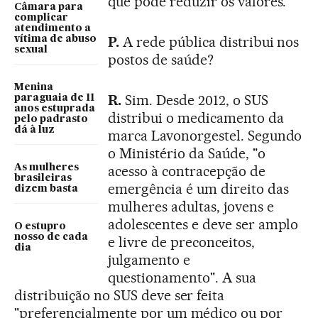
que pode reduzir os valores.
Câmara para
complicar
atendimento a
P.
A rede pública distribui nos
vítima de abuso
sexual
postos de saúde?
Menina
R.
Sim. Desde 2012, o SUS
paraguaia de 11
anos estuprada
distribui o medicamento da
pelo padrasto
dá à luz
marca Lavonorgestel. Segundo
o Ministério da Saúde, "o
As mulheres
acesso à contracepção de
brasileiras
emergência é um direito das
dizem basta
mulheres adultas, jovens e
adolescentes e deve ser amplo
O estupro
nosso de cada
e livre de preconceitos,
dia
julgamento e
questionamento". A sua
distribuição no SUS deve ser feita
"preferencialmente por um médico ou por