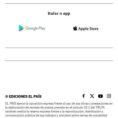
Baixe o app
©
EDICIONES EL PAÍS
EL PAÍS BRASIL EN
EL PAÍS BRASI
EL PAÍS B
EL PA
EL PAÍS ejerce la oposición expresa frente al uso de sus obras y prestaciones en
la elaboración de revistas de prensa prevista en el artículo 32.1 del TRLPI;
también realiza la reserva expresa frente a la reproducción, distribución y
comunicación pública de sus trabajos y artículos sobre temas de actualidad