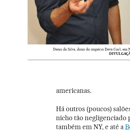
Denis da Silva, dono do império Deva Curl, em 
DIVULGAÇ
americanas.
Há outros (poucos) salõ
nicho tão negligenciado 
também em NY, e até a
B