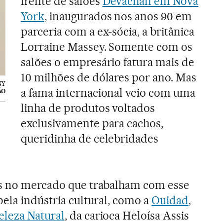
frente de salões
Devachan em Nova
York
, inaugurados nos anos 90 em
parceria com a ex-sócia, a britânica
Lorraine Massey. Somente com os
salões o empresário fatura mais de
10 milhões de dólares por ano. Mas
NY
a fama internacional veio com uma
ÃO
linha de produtos voltados
exclusivamente para cachos,
queridinha de celebridades
es no mercado que trabalham com esse
pela indústria cultural, como a
Ouidad
,
eleza Natural
, da carioca Heloísa Assis