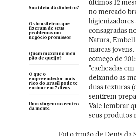
últimos 12 mes
Sua ideia dá dinheiro?
no mercado bras
higienizadores 
Os brasileiros que
consagradas no
fizeram de seus
problemas um
negócio promissor
Natura, Embell
marcas jovens,
Quem mexeu no meu
começo de 2015
pão de queijo?
"cacheadas em t
O que o
deixando as m
empreendedor mais
rico do Brasil pode te
duas texturas (
ensinar em 7 dicas
sentirem prepar
Vale lembrar q
Uma viagem ao centro
da mente
seus produtos 
Foi o irmão de Denis da 