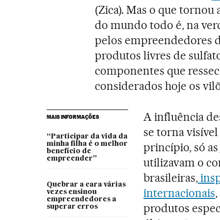
(Zica). Mas o que tornou
do mundo todo é, na ver
pelos empreendedores d
produtos livres de sulfat
componentes que ressec
considerados hoje os vil
A influência de
MAIS INFORMAÇÕES
se torna visíve
“Participar da vida da
minha filha é o melhor
princípio, só a
benefício de
empreender”
utilizavam o co
brasileiras,
ins
Quebrar a cara várias
internacionais
vezes ensinou
empreendedores a
produtos espec
superar erros