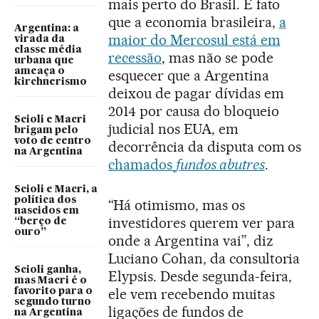
mais perto do Brasil. É fato
que a economia brasileira,
a
Argentina: a
maior do Mercosul está em
virada da
classe média
recessão
, mas não se pode
urbana que
ameaça o
esquecer que a Argentina
kirchnerismo
deixou de pagar dívidas em
2014 por causa do bloqueio
Scioli e Macri
judicial nos EUA, em
brigam pelo
voto de centro
decorrência da disputa com os
na Argentina
chamados
fundos abutres
.
Scioli e Macri, a
política dos
“Há otimismo, mas os
nascidos em
investidores querem ver para
“berço de
ouro”
onde a Argentina vai”, diz
Luciano Cohan, da consultoria
Scioli ganha,
Elypsis. Desde segunda-feira,
mas Macri é o
ele vem recebendo muitas
favorito para o
segundo turno
ligações de fundos de
na Argentina