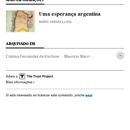
Uma esperança argentina
MARIO VARGAS LLOSA
ARQUIVADO EM
Cristina Fernández de Kirchner
Mauricio Macri
Buenos Aires
Daniel Scioli
Eleições Argentina
Argentina
Eleições
América do Sul
América Latina
Adere a
Mais informações
América
Política
Eleições Argentina 2015
aquí
Si está interesado en licenciar este contenido, pinche