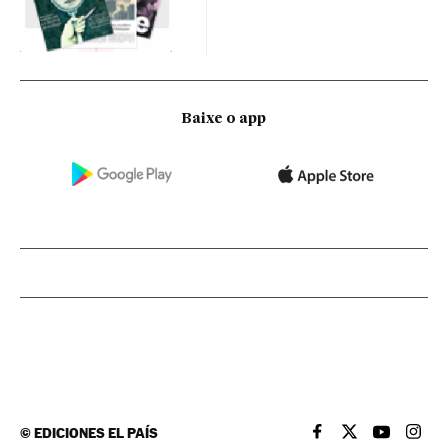
Baixe o app
©
EDICIONES EL PAÍS
EL PAÍS BRASIL EN
EL PAÍS BRASI
EL PAÍS B
EL PA