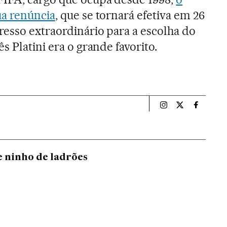
ua renúncia
, que se tornará efetiva em 26
esso extraordinário para a escolha do
s Platini era o grande favorito.
Esportes El País B
Esportes El Pa
Esportes
e ninho de ladrões