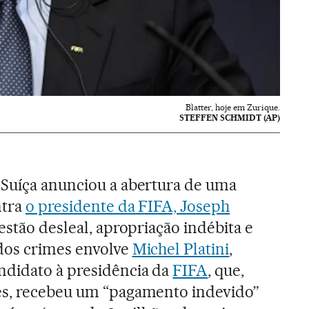
Blatter, hoje em Zurique.
STEFFEN SCHMIDT (AP)
 Suíça anunciou a abertura de uma
ntra
o presidente da FIFA, Joseph
gestão desleal, apropriação indébita e
dos crimes envolve
Michel Platini
,
ndidato à presidência da
FIFA
, que,
es, recebeu um “pagamento indevido”