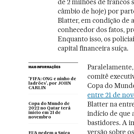
de 2 milhões de francos s
câmbio de hoje) por parte
Blatter, em condição de 
conhecedor dos fatos, p
Enquanto isso, os policia
capital financeira suíça.
Paralelamente, 
MAIS INFORMAÇÕES
comitê executi
'FIFA: ONG e ninho de
ladrões', por JOHN
Copa do Mundo 
CARLIN
entre 21 de no
Blatter na entr
Copa do Mundo de
2022 no Qatar terá
indício de que
início em 21 de
novembro
bastidores. A i
versão sobre o
EUA pedem a Suíça