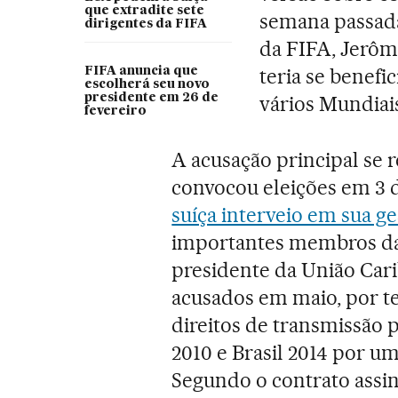
que extradite sete
semana passada 
dirigentes da FIFA
da FIFA, Jerôme
teria se benefi
FIFA anuncia que
escolherá seu novo
presidente em 26 de
vários Mundiai
fevereiro
A acusação principal se r
convocou eleições em 3 
suíça interveio em sua g
importantes membros da
presidente da União Car
acusados em maio, por t
direitos de transmissão 
2010 e Brasil 2014 por um
Segundo o contrato assin