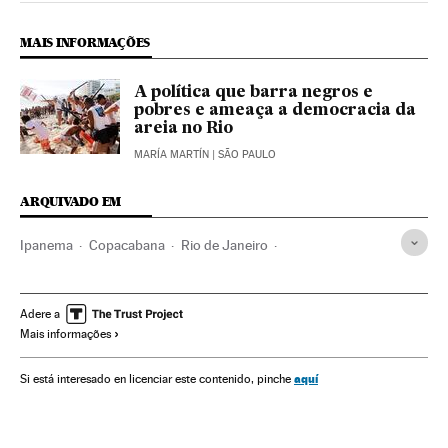
MAIS INFORMAÇÕES
A política que barra negros e
pobres e ameaça a democracia da
areia no Rio
MARÍA MARTÍN
| SÃO PAULO
ARQUIVADO EM
Ipanema
Copacabana
Rio de Janeiro
Estado Rio de Janeiro
Brasil
Violência
Polícia
América do Sul
América Latina
Força segurança
Adere a
Mais informações
América
Acontecimentos
Problemas sociais
Justiça
Sociedade
aquí
Si está interesado en licenciar este contenido, pinche