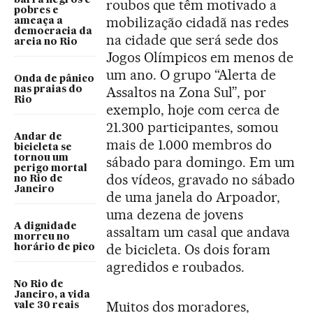
barra negros e
roubos que têm motivado a
pobres e
mobilização cidadã nas redes
ameaça a
democracia da
na cidade que será sede dos
areia no Rio
Jogos Olímpicos em menos de
um ano. O grupo “Alerta de
Onda de pânico
Assaltos na Zona Sul”, por
nas praias do
Rio
exemplo, hoje com cerca de
21.300 participantes, somou
Andar de
mais de 1.000 membros do
bicicleta se
tornou um
sábado para domingo. Em um
perigo mortal
dos vídeos, gravado no sábado
no Rio de
Janeiro
de uma janela do Arpoador,
uma dezena de jovens
A dignidade
assaltam um casal que andava
morreu no
de bicicleta. Os dois foram
horário de pico
agredidos e roubados.
No Rio de
Janeiro, a vida
Muitos dos moradores,
vale 30 reais