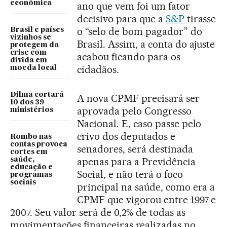
econômica
ano que vem foi um fator
decisivo para que a
S&P
tirasse
o “selo de bom pagador” do
Brasil e países
vizinhos se
Brasil. Assim, a conta do ajuste
protegem da
crise com
acabou ficando para os
dívida em
cidadãos.
moeda local
Dilma cortará
A nova CPMF precisará ser
10 dos 39
aprovada pelo Congresso
ministérios
Nacional. E, caso passe pelo
crivo dos deputados e
Rombo nas
contas provoca
senadores, será destinada
cortes em
apenas para a Previdência
saúde,
educação e
Social, e não terá o foco
programas
sociais
principal na saúde, como era a
CPMF que vigorou entre 1997 e
2007. Seu valor será de 0,2% de todas as
movimentações financeiras realizadas no