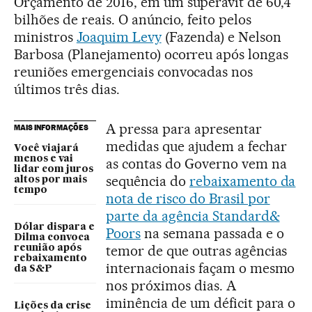
Orçamento de 2016, em um superávit de 60,4
bilhões de reais. O anúncio, feito pelos
ministros
Joaquim Levy
(Fazenda) e Nelson
Barbosa (Planejamento) ocorreu após longas
reuniões emergenciais convocadas nos
últimos três dias.
A pressa para apresentar
MAIS INFORMAÇÕES
medidas que ajudem a fechar
Você viajará
menos e vai
as contas do Governo vem na
lidar com juros
sequência do
rebaixamento da
altos por mais
tempo
nota de risco do Brasil por
parte da agência Standard&
Dólar dispara e
Poors
na semana passada e o
Dilma convoca
temor de que outras agências
reunião após
rebaixamento
internacionais façam o mesmo
da S&P
nos próximos dias. A
iminência de um déficit para o
Lições da crise