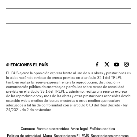
©
EDICIONES EL PAÍS
EL PAÍS BRASIL EN
EL PAÍS BRASI
EL PAÍS B
EL PA
EL PAÍS ejerce la oposición expresa frente al uso de sus obras y prestaciones en
la elaboración de revistas de prensa prevista en el artículo 32.1 del TRLPI;
también realiza la reserva expresa frente a la reproducción, distribución y
comunicación pública de sus trabajos y artículos sobre temas de actualidad
prevista en el artículo 33.1 del TRLPI; y, asimismo, realiza una reserva expresa
de las reproducciones y usos de las obras y otras prestaciones accesibles desde
este sitio web a medios de lectura mecánica u otros medios que resulten
adecuados a tal fin de conformidad con el artículo 67.3 del Real Decreto - ley
24/2021, de 2 de noviembre
Contacto
Venta de contenidos
Aviso legal
Política cookies
Política de privacidad
Mapa
Suscripciones EL PAÍS
Suscripciones empresas