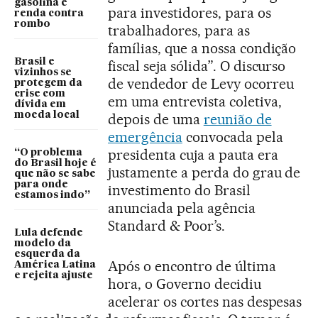
gasolina e
para investidores, para os
renda contra
rombo
trabalhadores, para as
famílias, que a nossa condição
Brasil e
fiscal seja sólida”. O discurso
vizinhos se
de vendedor de Levy ocorreu
protegem da
crise com
em uma entrevista coletiva,
dívida em
moeda local
depois de uma
reunião de
emergência
convocada pela
presidenta cuja a pauta era
“O problema
do Brasil hoje é
justamente a perda do grau de
que não se sabe
para onde
investimento do Brasil
estamos indo”
anunciada pela agência
Standard & Poor’s.
Lula defende
modelo da
esquerda da
Após o encontro de última
América Latina
e rejeita ajuste
hora, o Governo decidiu
acelerar os cortes nas despesas