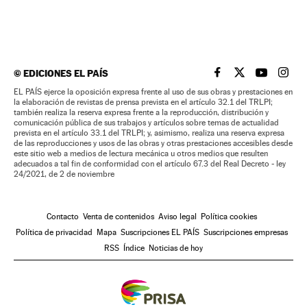
©
EDICIONES EL PAÍS
EL PAÍS BRASIL EN
EL PAÍS BRASI
EL PAÍS B
EL PA
EL PAÍS ejerce la oposición expresa frente al uso de sus obras y prestaciones en
la elaboración de revistas de prensa prevista en el artículo 32.1 del TRLPI;
también realiza la reserva expresa frente a la reproducción, distribución y
comunicación pública de sus trabajos y artículos sobre temas de actualidad
prevista en el artículo 33.1 del TRLPI; y, asimismo, realiza una reserva expresa
de las reproducciones y usos de las obras y otras prestaciones accesibles desde
este sitio web a medios de lectura mecánica u otros medios que resulten
adecuados a tal fin de conformidad con el artículo 67.3 del Real Decreto - ley
24/2021, de 2 de noviembre
Contacto
Venta de contenidos
Aviso legal
Política cookies
Política de privacidad
Mapa
Suscripciones EL PAÍS
Suscripciones empresas
RSS
Índice
Noticias de hoy