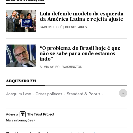
Lula defende modelo da esquerda
da América Latina e rejeita ajuste
CARLOS E. CUÉ
| BUENOS AIRES
“O problema do Brasil hoje é que
não se sabe para onde estamos
indo”
SILVIA AYUSO
| WASHINGTON
ARQUIVADO EM
Joaquim Levy
Crises políticas
Standard & Poor's
Orçamentos ministérios
Dilma Rousseff
Presidente Brasil
Congresso Nacional
Finanças Estado
Adere a
Mais informações
Presidência Brasil
Crise financeira
Conflitos políticos