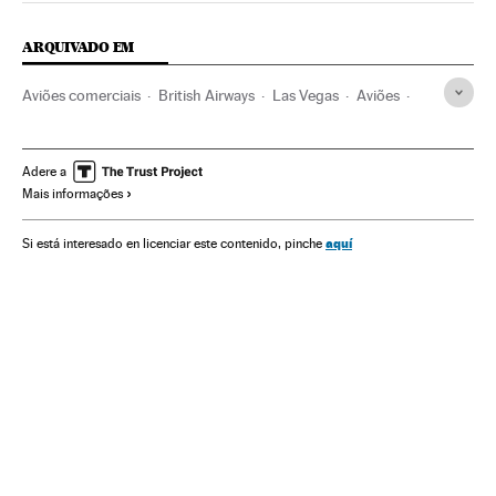
ARQUIVADO EM
Aviões comerciais
British Airways
Las Vegas
Aviões
Nevada
Londres
Incêndios
IAG
Inglaterra
Acidentes
Estados Unidos
Reino Unido
Adere a
Mais informações
América do Norte
Europa Ocidental
Acontecimentos
Transporte aéreo
América
Europa
Transporte
aquí
Si está interesado en licenciar este contenido, pinche
Empresas
Economia