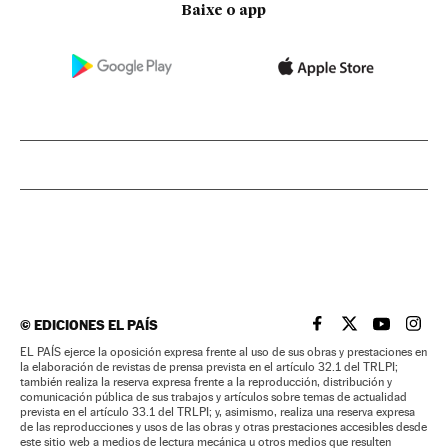
Baixe o app
©
EDICIONES EL PAÍS
EL PAÍS BRASIL EN
EL PAÍS BRASI
EL PAÍS B
EL PA
EL PAÍS ejerce la oposición expresa frente al uso de sus obras y prestaciones en
la elaboración de revistas de prensa prevista en el artículo 32.1 del TRLPI;
también realiza la reserva expresa frente a la reproducción, distribución y
comunicación pública de sus trabajos y artículos sobre temas de actualidad
prevista en el artículo 33.1 del TRLPI; y, asimismo, realiza una reserva expresa
de las reproducciones y usos de las obras y otras prestaciones accesibles desde
este sitio web a medios de lectura mecánica u otros medios que resulten