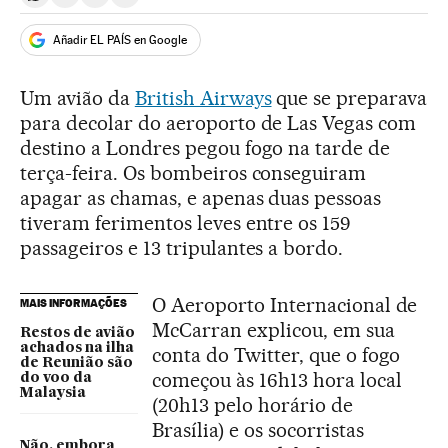
Compartir en Whatsapp
Compartir en Facebook
Compartir en Twitter
Desplegar Redes Sociales
Añadir EL PAÍS en Google
Um avião da
British Airways
que se preparava
para decolar do aeroporto de Las Vegas com
destino a Londres pegou fogo na tarde de
terça-feira. Os bombeiros conseguiram
apagar as chamas, e apenas duas pessoas
tiveram ferimentos leves entre os 159
passageiros e 13 tripulantes a bordo.
O Aeroporto Internacional de
MAIS INFORMAÇÕES
McCarran explicou, em sua
Restos de avião
achados na ilha
conta do Twitter, que o fogo
de Reunião são
começou às 16h13 hora local
do voo da
Malaysia
(20h13 pelo horário de
Brasília) e os socorristas
Não, embora