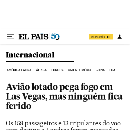
Pular para o conteúdo
SUSCRÍBETE
Internacional
AMÉRICA LATINA
ÁFRICA
EUROPA
ORIENTE MÉDIO
CHINA
EUA
Avião lotado pega fogo em
Las Vegas, mas ninguém fica
ferido
Os 159 passageiros e 13 tripulantes do voo