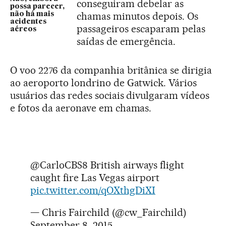
conseguiram debelar as
possa parecer,
chamas minutos depois. Os
não há mais
acidentes
passageiros escaparam pelas
aéreos
saídas de emergência.
O voo 2276 da companhia britânica se dirigia
ao aeroporto londrino de Gatwick. Vários
usuários das redes sociais divulgaram vídeos
e fotos da aeronave em chamas.
@CarloCBS8 British airways flight
caught fire Las Vegas airport
pic.twitter.com/qOXthgDiXI
— Chris Fairchild (@cw_Fairchild)
September 8, 2015