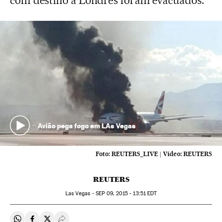
com destino a Londres foram evacuados.
Avião pega fogo em LAs Vegas
Foto:
REUTERS_LIVE
|
Vídeo:
REUTERS
REUTERS
Las Vegas -
SEP
09, 2015 - 13:51
EDT