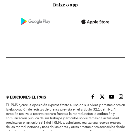
Baixe o app
©
EDICIONES EL PAÍS
EL PAÍS BRASIL EN
EL PAÍS BRASI
EL PAÍS B
EL PA
EL PAÍS ejerce la oposición expresa frente al uso de sus obras y prestaciones en
la elaboración de revistas de prensa prevista en el artículo 32.1 del TRLPI;
también realiza la reserva expresa frente a la reproducción, distribución y
comunicación pública de sus trabajos y artículos sobre temas de actualidad
prevista en el artículo 33.1 del TRLPI; y, asimismo, realiza una reserva expresa
de las reproducciones y usos de las obras y otras prestaciones accesibles desde