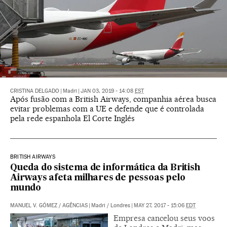
CRISTINA DELGADO
|
Madri
|
JAN 03, 2019 - 14:08
EST
Após fusão com a British Airways, companhia aérea busca
evitar problemas com a UE e defende que é controlada
pela rede espanhola El Corte Inglés
BRITISH AIRWAYS
Queda do sistema de informática da British
Airways afeta milhares de pessoas pelo
mundo
MANUEL V. GÓMEZ
/
AGÊNCIAS
|
Madri / Londres
|
MAY 27, 2017 - 15:06
EDT
Empresa cancelou seus voos