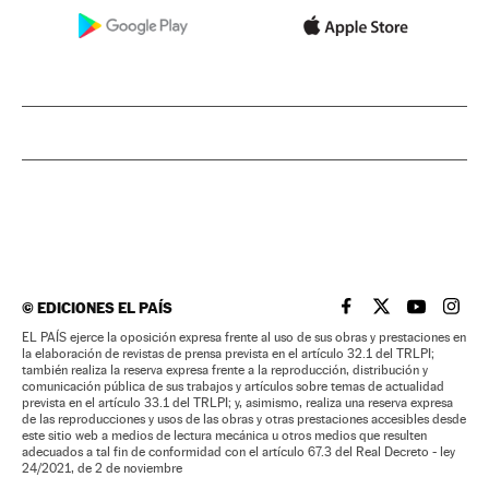
©
EDICIONES EL PAÍS
EL PAÍS BRASIL EN
EL PAÍS BRASI
EL PAÍS B
EL PA
EL PAÍS ejerce la oposición expresa frente al uso de sus obras y prestaciones en
la elaboración de revistas de prensa prevista en el artículo 32.1 del TRLPI;
también realiza la reserva expresa frente a la reproducción, distribución y
comunicación pública de sus trabajos y artículos sobre temas de actualidad
prevista en el artículo 33.1 del TRLPI; y, asimismo, realiza una reserva expresa
de las reproducciones y usos de las obras y otras prestaciones accesibles desde
este sitio web a medios de lectura mecánica u otros medios que resulten
adecuados a tal fin de conformidad con el artículo 67.3 del Real Decreto - ley
24/2021, de 2 de noviembre