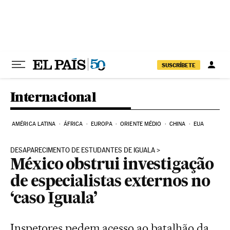
Pular para o conteúdo
SUSCRÍBETE
Internacional
AMÉRICA LATINA
ÁFRICA
EUROPA
ORIENTE MÉDIO
CHINA
EUA
DESAPARECIMENTO DE ESTUDANTES DE IGUALA
México obstrui investigação
de especialistas externos no
‘caso Iguala’
Inspetores pedem acesso ao batalhão da