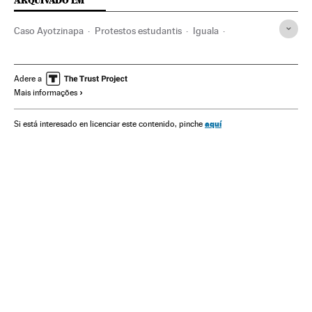
ARQUIVADO EM
Caso Ayotzinapa
Protestos estudantis
Iguala
Chacina
Estudantes
Pessoas desaparecidas
Guerrero
Casos por resolver
Polícia
Casos judiciais
Conflitos
Adere a
Mais informações
Movimento estudantil
Procuradoria
México
Poder judicial
América do Norte
América Latina
aquí
Si está interesado en licenciar este contenido, pinche
América
Justiça
PGR México