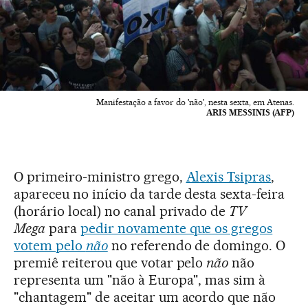
Manifestação a favor do 'não', nesta sexta, em Atenas.
ARIS MESSINIS (AFP)
O primeiro-ministro grego,
Alexis Tsipras
,
apareceu no início da tarde desta sexta-feira
(horário local) no canal privado de
TV
Mega
para
pedir novamente que os gregos
votem pelo
não
no referendo de domingo. O
premiê reiterou que votar pelo
não
não
representa um "não à Europa", mas sim à
"chantagem" de aceitar um acordo que não