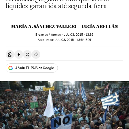
liquidez garantida até segunda-feira
MARÍA A. SÁNCHEZ-VALLEJO
LUCÍA ABELLÁN
Bruxelas / Atenas -
JUL
03, 2015 - 13:39
atualizado:
JUL
03, 2015 - 13:54
EDT
Compartir en Whatsapp
Compartir en Facebook
Compartir en Twitter
Desplegar Redes Sociales
Añadir EL PAÍS en Google