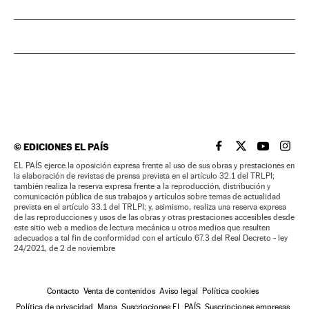
©
EDICIONES EL PAÍS
EL PAÍS BRASIL EN
EL PAÍS BRASI
EL PAÍS B
EL PA
EL PAÍS ejerce la oposición expresa frente al uso de sus obras y prestaciones en
la elaboración de revistas de prensa prevista en el artículo 32.1 del TRLPI;
también realiza la reserva expresa frente a la reproducción, distribución y
comunicación pública de sus trabajos y artículos sobre temas de actualidad
prevista en el artículo 33.1 del TRLPI; y, asimismo, realiza una reserva expresa
de las reproducciones y usos de las obras y otras prestaciones accesibles desde
este sitio web a medios de lectura mecánica u otros medios que resulten
adecuados a tal fin de conformidad con el artículo 67.3 del Real Decreto - ley
24/2021, de 2 de noviembre
Contacto
Venta de contenidos
Aviso legal
Política cookies
Política de privacidad
Mapa
Suscripciones EL PAÍS
Suscripciones empresas