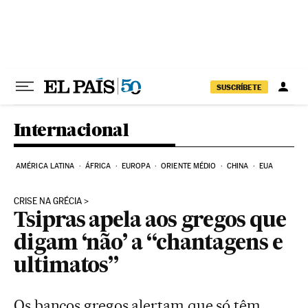
Pular para o conteúdo
SUSCRÍBETE
Internacional
AMÉRICA LATINA
ÁFRICA
EUROPA
ORIENTE MÉDIO
CHINA
EUA
CRISE NA GRÉCIA
Tsipras apela aos gregos que
digam ‘não’ a “chantagens e
ultimatos”
Os bancos gregos alertam que só têm