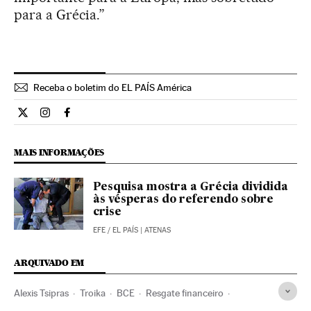
para a Grécia.”
Receba o boletim do EL PAÍS América
Internacional El País Brasil en Twitter
Internacional El País Brasil en Instagram
Internacional El País Brasil en Facebook
MAIS INFORMAÇÕES
Pesquisa mostra a Grécia dividida
às vésperas do referendo sobre
crise
EFE
/
EL PAÍS
| ATENAS
ARQUIVADO EM
Alexis Tsipras
Troika
BCE
Resgate financeiro