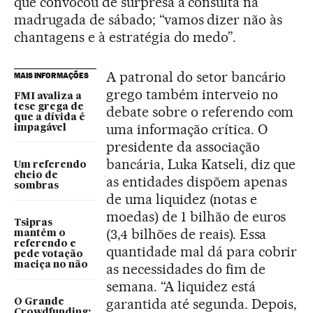
que convocou de surpresa a consulta na
madrugada de sábado; “vamos dizer não às
chantagens e à estratégia do medo”.
A patronal do setor bancário
MAIS INFORMAÇÕES
grego também interveio no
FMI avaliza a
tese grega de
debate sobre o referendo com
que a dívida é
uma informação crítica. O
impagável
presidente da associação
bancária, Luka Katseli, diz que
Um referendo
cheio de
as entidades dispõem apenas
sombras
de uma liquidez (notas e
moedas) de 1 bilhão de euros
Tsipras
(3,4 bilhões de reais). Essa
mantém o
referendo e
quantidade mal dá para cobrir
pede votação
maciça no não
as necessidades do fim de
semana. “A liquidez está
garantida até segunda. Depois,
O Grande
Crowdfunding: