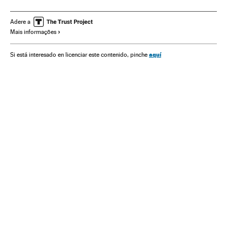
Comissão Europeia
FMI
Crise financeira
UE
Bancos
Organizações internacionais
Relações exteriores
Banca
Adere a
Mais informações
Finanças
Syriza
Grécia
Balcãs
Partidos políticos
Europa Sul
Europa
Política
aquí
Si está interesado en licenciar este contenido, pinche