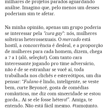
milhares de projetos parados aguardando
análise. Imagino que, pelo menos um desses
poderiam sim te afetar.
Na minha opinião, apenas um grupo poderia
se interessar pela
"cura gay
": nós, mulheres
solteiras heterossexuais. O
mercado
está
hostil, a concorrência é desleal, e a proporção
de mulheres para cada homem, dizem, chega
a 7 a 1 (alô, seleção!). Com tanto cara
interessante jogando pro time adversário,
não é de se estranhar se você aí, toda
trabalhada nos clichês e estereótipos, um dia
pensar: “
Fulano
é lindo, inteligente, se veste
bem, curte Beyoncé, gosta de comédias
românticas, me diz com sinceridade se estou
gorda… Ai se ele fosse hétero!”. Amiga, te
entendo. Não está fácil mesmo. #tamojunto.