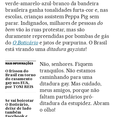
verde-amarelo-azul-branco da bandeira
brasileira ganha tonalidades furta-cor e, nas
escolas, crianças assistem Peppa Pig sem
parar. Indignados, milhares de pessoas
do
bem
vão às ruas protestar, mas são
duramente repreendidas por bombas de gás
do
O Boticário
e jatos de purpurina. O Brasil
está virando uma
ditadura gayzista
!
Não, senhores. Fiquem
MAIS INFORMAÇÕES
tranquilos. Não estamos
O frisson do
Brasil em torno
caminhando para uma
do casamento
ditadura gay. Mas cuidado,
gay nos EUA,
por TONI REIS
meus amigos, porque não
faltam partidários pró-
Se vai boicotar
ditadura da estupidez. Abram
O Boticário,
o olho!
deixe de lado
também
Facebook e