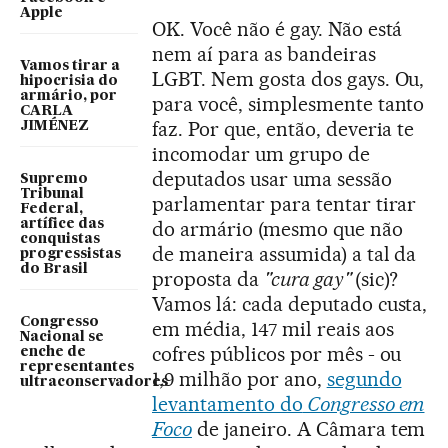
Apple
OK. Você não é gay. Não está
nem aí para as bandeiras
Vamos tirar a
LGBT. Nem gosta dos gays. Ou,
hipocrisia do
armário, por
para você, simplesmente tanto
CARLA
faz. Por que, então, deveria te
JIMÉNEZ
incomodar um grupo de
deputados usar uma sessão
Supremo
Tribunal
parlamentar para tentar tirar
Federal,
artífice das
do armário (mesmo que não
conquistas
de maneira assumida) a tal da
progressistas
do Brasil
proposta da
"cura gay"
(sic)?
Vamos lá: cada deputado custa,
Congresso
em média, 147 mil reais aos
Nacional se
cofres públicos por mês - ou
enche de
representantes
1,9 milhão por ano,
segundo
ultraconservadores
levantamento do
Congresso em
Foco
de janeiro. A Câmara tem