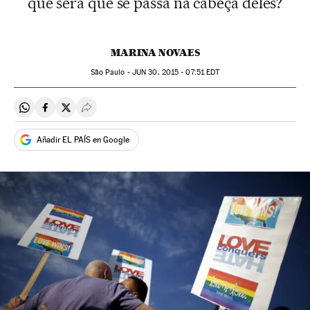
que será que se passa na cabeça deles?
MARINA NOVAES
São Paulo -
JUN
30, 2015 - 07:51
EDT
Compartir en Whatsapp
Compartir en Facebook
Compartir en Twitter
Desplegar Redes Sociales
Añadir EL PAÍS en Google