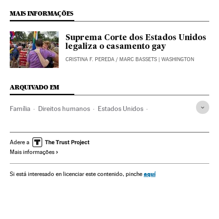
MAIS INFORMAÇÕES
Suprema Corte dos Estados Unidos
legaliza o casamento gay
CRISTINA F. PEREDA
/
MARC BASSETS
| WASHINGTON
ARQUIVADO EM
Família
Direitos humanos
Estados Unidos
América do Sul
América Latina
Grupos sociais
América do Norte
América
Casamento gay
Opinião
Adere a
Mais informações
Ativismo lgtbiq
Casamento
LGTBI
Direitos civis
Homossexualidade
Ativismo
Brasil
Casal
aquí
Si está interesado en licenciar este contenido, pinche
Orientação sexual
Sexualidade
Sociedade