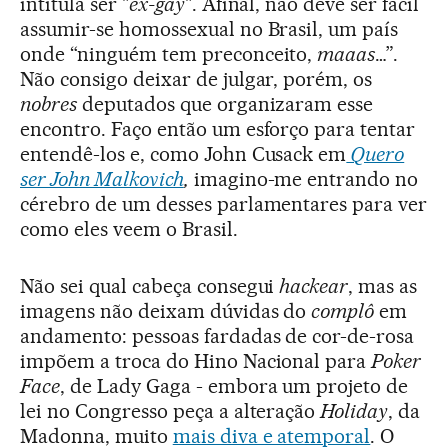
intitula ser "
ex-gay
". Afinal, não deve ser fácil
assumir-se homossexual no Brasil, um país
onde “ninguém tem preconceito,
maaas
…”.
Não consigo deixar de julgar, porém, os
nobres
deputados que organizaram esse
encontro. Faço então um esforço para tentar
entendê-los e, como John Cusack em
Quero
ser John Malkovich
,
imagino-me entrando no
cérebro de um desses parlamentares para ver
como eles veem o Brasil.
Não sei qual cabeça consegui
hackear
, mas as
imagens não deixam dúvidas do
complô
em
andamento: pessoas fardadas de cor-de-rosa
impõem a troca do Hino Nacional para
Poker
Face
, de Lady Gaga - embora um projeto de
lei no Congresso peça a alteração
Holiday
, da
Madonna, muito
mais diva e atemporal
. O