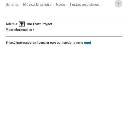
Goiânia
Música brasileira
Goiás
Festas populares
Estilos musicais
Brasil
Folclore
América Latina
América do Sul
Música
Cultura tradicional
América
Adere a
Mais informações
Cultura
Sociedade
aquí
Si está interesado en licenciar este contenido, pinche