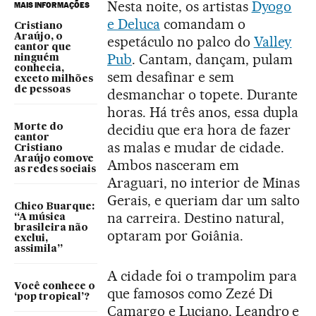
Nesta noite, os artistas
Dyogo
MAIS INFORMAÇÕES
e Deluca
comandam o
Cristiano
Araújo, o
espetáculo no palco do
Valley
cantor que
Pub
. Cantam, dançam, pulam
ninguém
conhecia,
sem desafinar e sem
exceto milhões
de pessoas
desmanchar o topete. Durante
horas. Há três anos, essa dupla
decidiu que era hora de fazer
Morte do
cantor
as malas e mudar de cidade.
Cristiano
Araújo comove
Ambos nasceram em
as redes sociais
Araguari, no interior de Minas
Gerais, e queriam dar um salto
Chico Buarque:
na carreira. Destino natural,
“A música
brasileira não
optaram por Goiânia.
exclui,
assimila”
A cidade foi o trampolim para
Você conhece o
que famosos como Zezé Di
‘pop tropical’?
Camargo e Luciano, Leandro e