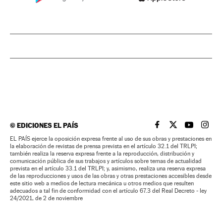
©
EDICIONES EL PAÍS
EL PAÍS BRASIL EN
EL PAÍS BRASI
EL PAÍS B
EL PA
EL PAÍS ejerce la oposición expresa frente al uso de sus obras y prestaciones en
la elaboración de revistas de prensa prevista en el artículo 32.1 del TRLPI;
también realiza la reserva expresa frente a la reproducción, distribución y
comunicación pública de sus trabajos y artículos sobre temas de actualidad
prevista en el artículo 33.1 del TRLPI; y, asimismo, realiza una reserva expresa
de las reproducciones y usos de las obras y otras prestaciones accesibles desde
este sitio web a medios de lectura mecánica u otros medios que resulten
adecuados a tal fin de conformidad con el artículo 67.3 del Real Decreto - ley
24/2021, de 2 de noviembre