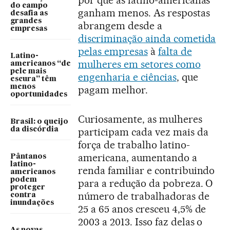
por que as latino-americanas
do campo
ganham menos. As respostas
desafia as
grandes
abrangem desde a
empresas
discriminação ainda cometida
pelas empresas
à
falta de
Latino-
mulheres em setores como
americanos “de
pele mais
engenharia e ciências
, que
escura” têm
menos
pagam melhor.
oportunidades
Curiosamente, as mulheres
Brasil: o queijo
da discórdia
participam cada vez mais da
força de trabalho latino-
americana, aumentando a
Pântanos
latino-
renda familiar e contribuindo
americanos
podem
para a redução da pobreza. O
proteger
número de trabalhadoras de
contra
inundações
25 a 65 anos cresceu 4,5% de
2003 a 2013. Isso faz delas o