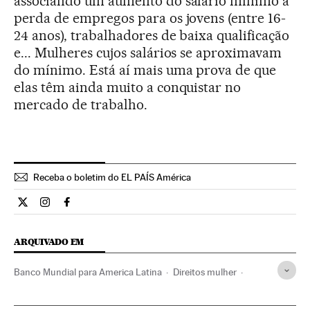
associando um aumento do salário mínimo a
perda de empregos para os jovens (entre 16-
24 anos), trabalhadores de baixa qualificação
e... Mulheres cujos salários se aproximavam
do mínimo. Está aí mais uma prova de que
elas têm ainda muito a conquistar no
mercado de trabalho.
Receba o boletim do EL PAÍS América
Internacional El País Brasil en Twitter
Internacional El País Brasil en Instagram
Internacional El País Brasil en Facebook
ARQUIVADO EM
Banco Mundial para America Latina
Direitos mulher
Relações gênero
Mulheres
Brasil
América do Sul