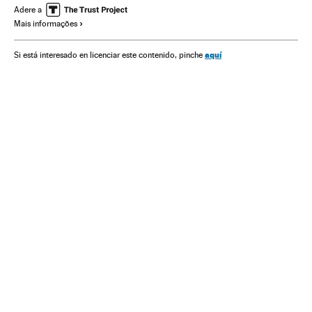
América Latina
América
Empresas
Economia
Adere a
Mais informações
Sociedade
aquí
Si está interesado en licenciar este contenido, pinche