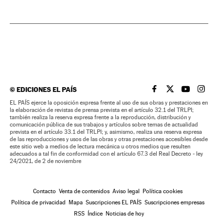
©
EDICIONES EL PAÍS
EL PAÍS BRASIL EN
EL PAÍS BRASI
EL PAÍS B
EL PA
EL PAÍS ejerce la oposición expresa frente al uso de sus obras y prestaciones en
la elaboración de revistas de prensa prevista en el artículo 32.1 del TRLPI;
también realiza la reserva expresa frente a la reproducción, distribución y
comunicación pública de sus trabajos y artículos sobre temas de actualidad
prevista en el artículo 33.1 del TRLPI; y, asimismo, realiza una reserva expresa
de las reproducciones y usos de las obras y otras prestaciones accesibles desde
este sitio web a medios de lectura mecánica u otros medios que resulten
adecuados a tal fin de conformidad con el artículo 67.3 del Real Decreto - ley
24/2021, de 2 de noviembre
Contacto
Venta de contenidos
Aviso legal
Política cookies
Política de privacidad
Mapa
Suscripciones EL PAÍS
Suscripciones empresas
RSS
Índice
Noticias de hoy