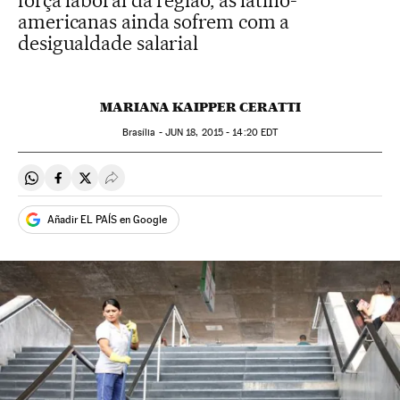
força laboral da região, as latino-
americanas ainda sofrem com a
desigualdade salarial
MARIANA KAIPPER CERATTI
Brasília -
JUN
18, 2015 - 14:20
EDT
Compartir en Whatsapp
Compartir en Facebook
Compartir en Twitter
Desplegar Redes Sociales
Añadir EL PAÍS en Google