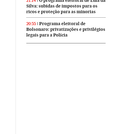
O programa eleitoral de Lula da
21:14
Silva: subidas de impostos para os
ricos e proteção para as minorias
Programa eleitoral de
20:55
Bolsonaro: privatizações e privilégios
legais para a Polícia