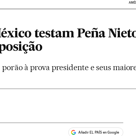
AMÉ
éxico testam Peña Nieto
oposição
 porão à prova presidente e seus maior
Añadir EL PAÍS en Google
ales