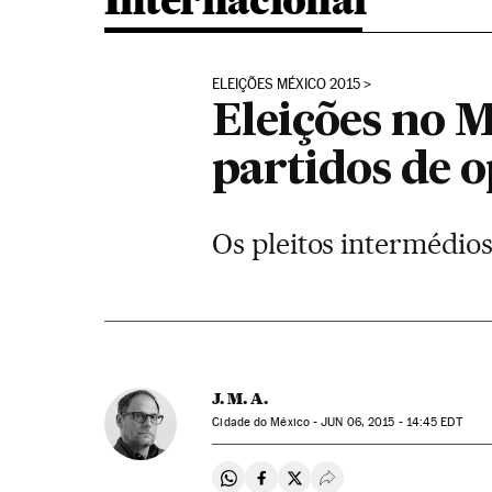
Internacional
ELEIÇÕES MÉXICO 2015
Eleições no M
partidos de 
Os pleitos intermédios
J. M. A.
Cidade do México -
JUN
06, 2015 - 14:45
EDT
Compartir en Whatsapp
Compartir en Facebook
Compartir en Twitter
Desplegar Redes Soci