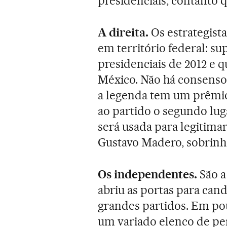
presidenciais, contant
A direita.
Os estrategist
em território federal: s
presidenciais de 2012 e q
México. Não há consenso 
a legenda tem um prêmio
ao partido o segundo lug
será usada para legitimar
Gustavo Madero, sobrinho
Os independentes.
São a
abriu as portas para can
grandes partidos. Em po
um variado elenco de per