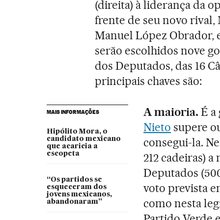
(direita) à liderança da 
frente de seu novo rival
Manuel López Obrador, ex
serão escolhidos nove g
dos Deputados, das 16 Câ
principais chaves são:
A maioria.
É a
MAIS INFORMAÇÕES
Nieto
supere ou
Hipólito Mora, o
candidato mexicano
consegui-la. N
que acaricia a
escopeta
212 cadeiras) a
Deputados (50
“Os partidos se
voto prevista e
esqueceram dos
jovens mexicanos,
como nesta legi
abandonaram”
Partido Verde e