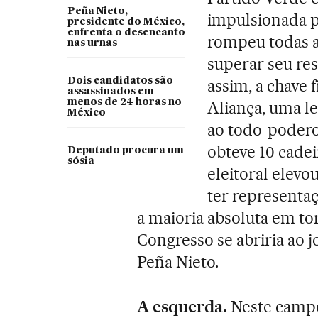
Peña Nieto,
impulsionada 
presidente do México,
enfrenta o desencanto
rompeu todas as
nas urnas
superar seu res
Dois candidatos são
assim, a chave 
assassinados em
menos de 24 horas no
Aliança, uma l
México
ao todo-podero
obteve 10 cade
Deputado procura um
sósia
eleitoral elev
ter representaç
a maioria absoluta em to
Congresso se abriria ao 
Peña Nieto.
A esquerda.
Neste campo 