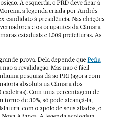
oposição. À esquerda, o PRD deve ficar à
, Morena, a legenda criada por Andrés
-candidato à presidência. Nas eleições
overnadores e os ocupantes da Câmara
maras estaduais e 1.009 prefeituras. As
 grande prova. Dela depende que
Peña
 não a revalidação. Mas não é fácil
enhuma pesquisa dá ao PRI (agora com
 maioria absoluta na Câmara dos
0 cadeiras). Com uma percentagem de
m torno de 30%, só pode alcançá-la,
slatura, com o apoio de seus aliados, o
 Nova Aliança. A legenda ecologista,