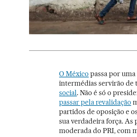
O México
passa por uma 
intermédias servirão d
social
. Não é só o presid
passar pela revalidação
m
partidos de oposição e o
sua verdadeira força. As
moderada do PRI, com ma