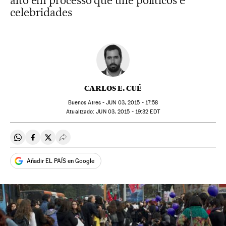
alto em processo que une políticos e
celebridades
CARLOS E. CUÉ
Buenos Aires -
JUN
03, 2015 - 17:58
atualizado:
JUN
03, 2015 - 19:32
EDT
Compartir en Whatsapp
Compartir en Facebook
Compartir en Twitter
Desplegar Redes Sociales
Añadir EL PAÍS en Google