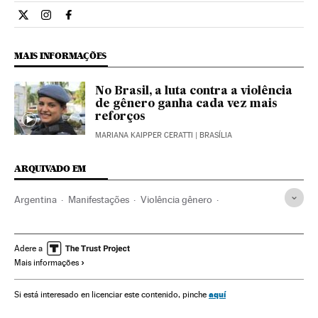
Internacional El País Brasil en Twitter
Internacional El País Brasil en Instagram
Internacional El País Brasil en Facebook
MAIS INFORMAÇÕES
No Brasil, a luta contra a violência
de gênero ganha cada vez mais
reforços
MARIANA KAIPPER CERATTI
| BRASÍLIA
ARQUIVADO EM
Argentina
Manifestações
Violência gênero
Protestos sociais
Mal-estar social
Violência
América do Sul
América Latina
América
Adere a
Mais informações
Acontecimentos
Problemas sociais
Sociedade
Planeta Futuro
aquí
Si está interesado en licenciar este contenido, pinche