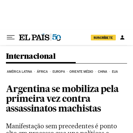
Pular para o conteúdo
SUSCRÍBETE
Internacional
AMÉRICA LATINA
ÁFRICA
EUROPA
ORIENTE MÉDIO
CHINA
EUA
Argentina se mobiliza pela
primeira vez contra
assassinatos machistas
Manifestação sem precedentes é ponto