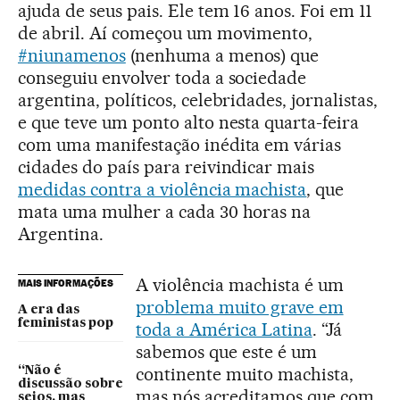
ajuda de seus pais. Ele tem 16 anos. Foi em 11
de abril. Aí começou um movimento,
#niunamenos
(nenhuma a menos) que
conseguiu envolver toda a sociedade
argentina, políticos, celebridades, jornalistas,
e que teve um ponto alto nesta quarta-feira
com uma manifestação inédita em várias
cidades do país para reivindicar mais
medidas contra a violência machista
, que
mata uma mulher a cada 30 horas na
Argentina.
A violência machista é um
MAIS INFORMAÇÕES
problema muito grave em
A era das
feministas pop
toda a América Latina
. “Já
sabemos que este é um
continente muito machista,
“Não é
discussão sobre
mas nós acreditamos que com
seios, mas