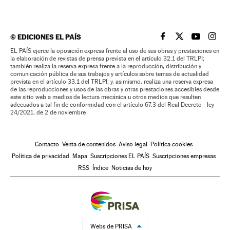
©
EDICIONES EL PAÍS
EL PAÍS BRASIL EN
EL PAÍS BRASI
EL PAÍS B
EL PA
EL PAÍS ejerce la oposición expresa frente al uso de sus obras y prestaciones en
la elaboración de revistas de prensa prevista en el artículo 32.1 del TRLPI;
también realiza la reserva expresa frente a la reproducción, distribución y
comunicación pública de sus trabajos y artículos sobre temas de actualidad
prevista en el artículo 33.1 del TRLPI; y, asimismo, realiza una reserva expresa
de las reproducciones y usos de las obras y otras prestaciones accesibles desde
este sitio web a medios de lectura mecánica u otros medios que resulten
adecuados a tal fin de conformidad con el artículo 67.3 del Real Decreto - ley
24/2021, de 2 de noviembre
Contacto
Venta de contenidos
Aviso legal
Política cookies
Política de privacidad
Mapa
Suscripciones EL PAÍS
Suscripciones empresas
RSS
Índice
Noticias de hoy
Webs de PRISA