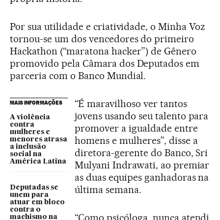
Por sua utilidade e criatividade, o Minha Voz
tornou-se um dos vencedores do primeiro
Hackathon (“maratona hacker”) de Gênero
promovido pela Câmara dos Deputados em
parceria com o Banco Mundial.
“É maravilhoso ver tantos
MAIS INFORMAÇÕES
jovens usando seu talento para
A violência
contra
promover a igualdade entre
mulheres e
homens e mulheres”, disse a
menores atrasa
a inclusão
diretora-gerente do Banco, Sri
social na
América Latina
Mulyani Indrawati, ao premiar
as duas equipes ganhadoras na
última semana.
Deputadas se
unem para
atuar em bloco
contra o
“Como psicóloga, nunca atendi
machismo na