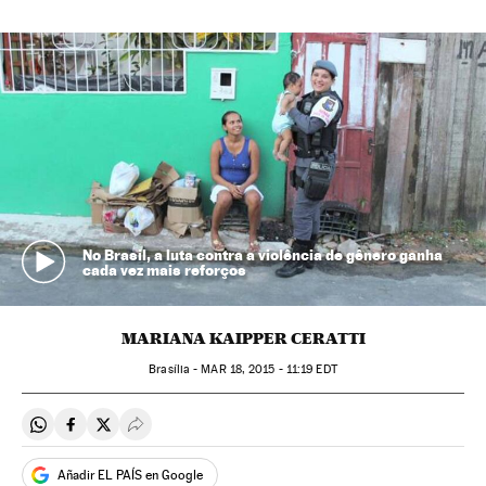
No Brasil, a luta contra a violência de gênero ganha
cada vez mais reforços
MARIANA KAIPPER CERATTI
Brasília -
MAR
18, 2015 - 11:19
EDT
Compartir en Whatsapp
Compartir en Facebook
Compartir en Twitter
Desplegar Redes Sociales
Añadir EL PAÍS en Google