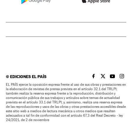
©
EDICIONES EL PAÍS
EL PAÍS BRASIL EN
EL PAÍS BRASI
EL PAÍS B
EL PA
EL PAÍS ejerce la oposición expresa frente al uso de sus obras y prestaciones en
la elaboración de revistas de prensa prevista en el artículo 32.1 del TRLPI;
también realiza la reserva expresa frente a la reproducción, distribución y
comunicación pública de sus trabajos y artículos sobre temas de actualidad
prevista en el artículo 33.1 del TRLPI; y, asimismo, realiza una reserva expresa
de las reproducciones y usos de las obras y otras prestaciones accesibles desde
este sitio web a medios de lectura mecánica u otros medios que resulten
adecuados a tal fin de conformidad con el artículo 67.3 del Real Decreto - ley
24/2021, de 2 de noviembre