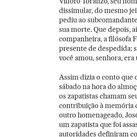
Villoro Toranzo, seu no
dissimular, do mesmo jeit
pediu ao subcomandante 
sua morte. Que depois, aí 
companheira, a filósofa
presente de despedida: s
você amou, senhora, era 
Assim dizia o conto que
sábado na hora do almoço
os zapatistas chamam seus
contribuição à memória d
outro homenageado, José
um zapatista que foi ass
autoridades definiram 