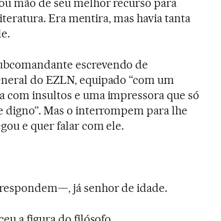
çou mão de seu melhor recurso para
literatura. Era mentira, mas havia tanta
e.
ubcomandante escrevendo de
eneral do EZLN, equipado “com um
 com insultos e uma impressora que só
e digno”. Mas o interrompem para lhe
ou e quer falar com ele.
respondem—, já senhor de idade.
u a figura do filósofo.