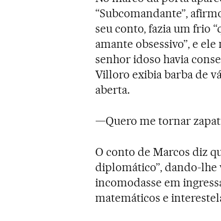
“Subcomandante”, afirmo
seu conto, fazia um frio
amante obsessivo”, e el
senhor idoso havia conse
Villoro exibia barba de v
aberta.
—Quero me tornar zapatis
O conto de Marcos diz q
diplomático”, dando-lhe 
incomodasse em ingressar
matemáticos e interestela