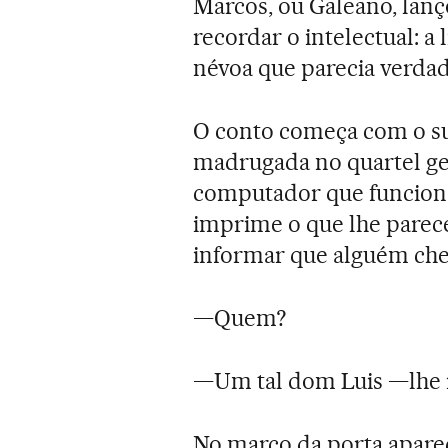
Marcos, ou Galeano, lan
recordar o intelectual: a 
névoa que parecia verdad
O conto começa com o s
madrugada no quartel g
computador que funciona
imprime o que lhe parec
informar que alguém cheg
—Quem?
—Um tal dom Luis —lhe 
No marco da porta aparece