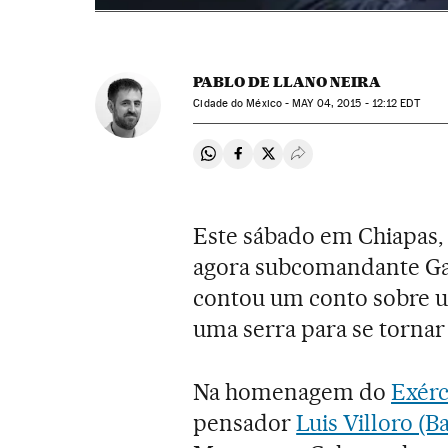
PABLO DE LLANO NEIRA
Cidade do México -
MAY
04, 2015 - 12:12
EDT
Compartir en Whatsapp
Compartir en Facebook
Compartir en Twitter
Desplegar Redes Soci
Este sábado em Chiapas,
agora subcomandante Ga
contou um conto sobre um
uma serra para se tornar 
Na homenagem do
Exérc
pensador
Luis Villoro (B