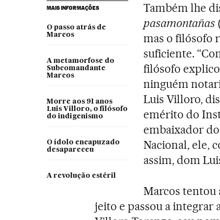
Também lhe dis
MAIS INFORMAÇÕES
pasamontañas
(
O passo atrás de
Marcos
mas o filósofo 
suficiente. “Co
A metamorfose do
filósofo explic
Subcomandante
Marcos
ninguém notaria
Luis Villoro, d
Morre aos 91 anos
Luis Villoro, o filósofo
emérito do Inst
do indigenismo
embaixador do
Nacional, ele,
O ídolo encapuzado
desapareceu
assim, dom Luis
A revolução estéril
Marcos tentou 
jeito e passou a integrar