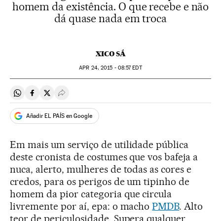
homem da existência. O que recebe e não
dá quase nada em troca
XICO SÁ
APR
24, 2015 - 08:57
EDT
Compartir en Whatsapp
Compartir en Facebook
Compartir en Twitter
Desplegar Redes Sociales
Añadir EL PAÍS en Google
Em mais um serviço de utilidade pública
deste cronista de costumes que vos bafeja a
nuca, alerto, mulheres de todas as cores e
credos, para os perigos de um tipinho de
homem da pior categoria que circula
livremente por aí, epa: o macho
PMDB
. Alto
teor de periculosidade. Supera qualquer