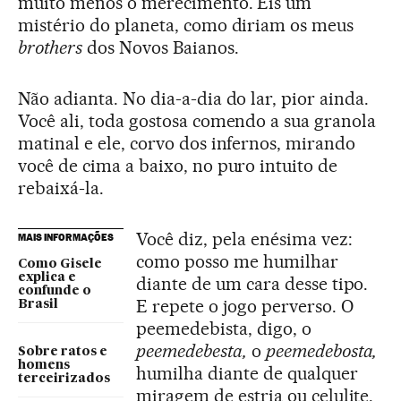
muito menos o merecimento. Eis um
mistério do planeta, como diriam os meus
brothers
dos Novos Baianos.
Não adianta. No dia-a-dia do lar, pior ainda.
Você ali, toda gostosa comendo a sua granola
matinal e ele, corvo dos infernos, mirando
você de cima a baixo, no puro intuito de
rebaixá-la.
Você diz, pela enésima vez:
MAIS INFORMAÇÕES
como posso me humilhar
Como Gisele
explica e
diante de um cara desse tipo.
confunde o
E repete o jogo perverso. O
Brasil
peemedebista, digo, o
peemedebesta,
o
peemedebosta,
Sobre ratos e
homens
humilha diante de qualquer
terceirizados
miragem de estria ou celulite.