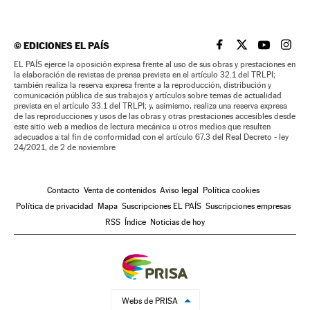
©
EDICIONES EL PAÍS
EL PAÍS BRASIL EN
EL PAÍS BRASI
EL PAÍS B
EL PA
EL PAÍS ejerce la oposición expresa frente al uso de sus obras y prestaciones en
la elaboración de revistas de prensa prevista en el artículo 32.1 del TRLPI;
también realiza la reserva expresa frente a la reproducción, distribución y
comunicación pública de sus trabajos y artículos sobre temas de actualidad
prevista en el artículo 33.1 del TRLPI; y, asimismo, realiza una reserva expresa
de las reproducciones y usos de las obras y otras prestaciones accesibles desde
este sitio web a medios de lectura mecánica u otros medios que resulten
adecuados a tal fin de conformidad con el artículo 67.3 del Real Decreto - ley
24/2021, de 2 de noviembre
Contacto
Venta de contenidos
Aviso legal
Política cookies
Política de privacidad
Mapa
Suscripciones EL PAÍS
Suscripciones empresas
RSS
Índice
Noticias de hoy
Webs de PRISA