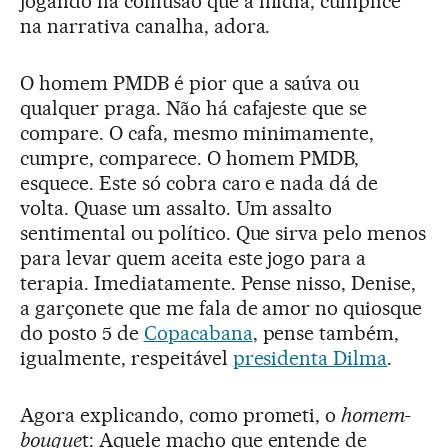
jogando na confusão que a mídia, cúmplice
na narrativa canalha, adora.
O homem PMDB é pior que a saúva ou
qualquer praga. Não há cafajeste que se
compare. O cafa, mesmo minimamente,
cumpre, comparece. O homem PMDB,
esquece. Este só cobra caro e nada dá de
volta. Quase um assalto. Um assalto
sentimental ou político. Que sirva pelo menos
para levar quem aceita este jogo para a
terapia. Imediatamente. Pense nisso, Denise,
a garçonete que me fala de amor no quiosque
do posto 5 de
Copacabana
, pense também,
igualmente, respeitável
presidenta Dilma
.
Agora explicando, como prometi, o
homem-
bouque
t: Aquele macho que entende de