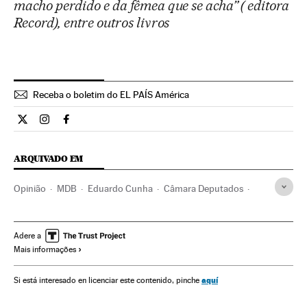
macho perdido e da fêmea que se acha” ( editora
Record), entre outros livros
Receba o boletim do EL PAÍS América
Opiniao El País Brasil en Twitter
Opiniao El País Brasil en Instagram
Opiniao El País Brasil en Facebook
ARQUIVADO EM
Opinião
MDB
Eduardo Cunha
Câmara Deputados
Senado Federal
Copacabana
Rio de Janeiro
Música brasileira
Congresso Nacional
Adere a
Mais informações
Estado Rio de Janeiro
Brasil
Estilos musicais
América do Sul
América Latina
Partidos políticos
aquí
Si está interesado en licenciar este contenido, pinche
Parlamento
América
Música
Política