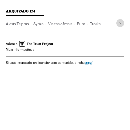
ARQUIVADO EM
Alexis Tsipras
Syriza
Visitas oficiais
Euro
Troika
Vladimir Putin
Crise dívida europeia
Grécia
Contactos oficiais
Comissão Europeia
Adere a
Mais informações
Resgate financeiro
FMI
BCE
Relações bilaterais
Rússia
Balcãs
Crise financeira
Europa Leste
aquí
Si está interesado en licenciar este contenido, pinche
Partidos políticos
Europa Sul
Bancos
UE
Europa
Organizações internacionais
Banca