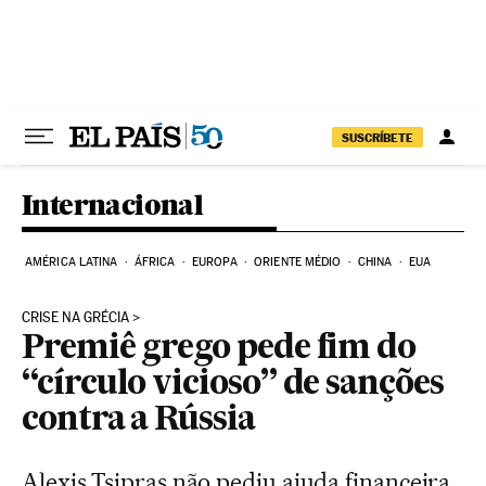
Pular para o conteúdo
SUSCRÍBETE
Internacional
AMÉRICA LATINA
ÁFRICA
EUROPA
ORIENTE MÉDIO
CHINA
EUA
CRISE NA GRÉCIA
Premiê grego pede fim do
“círculo vicioso” de sanções
contra a Rússia
Alexis Tsipras não pediu ajuda financeira