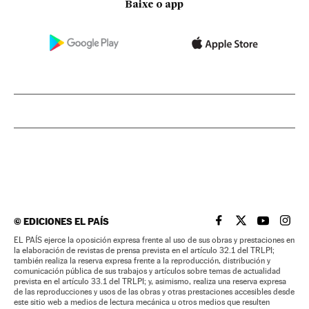
Baixe o app
©
EDICIONES EL PAÍS
EL PAÍS BRASIL EN
EL PAÍS BRASI
EL PAÍS B
EL PA
EL PAÍS ejerce la oposición expresa frente al uso de sus obras y prestaciones en
la elaboración de revistas de prensa prevista en el artículo 32.1 del TRLPI;
también realiza la reserva expresa frente a la reproducción, distribución y
comunicación pública de sus trabajos y artículos sobre temas de actualidad
prevista en el artículo 33.1 del TRLPI; y, asimismo, realiza una reserva expresa
de las reproducciones y usos de las obras y otras prestaciones accesibles desde
este sitio web a medios de lectura mecánica u otros medios que resulten