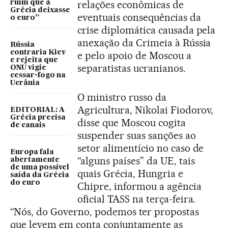
relações econômicas de
ruim que a
Grécia deixasse
eventuais consequências da
o euro”
crise diplomática causada pela
anexação da Crimeia à Rússia
Rússia
contraria Kiev
e pelo apoio de Moscou a
e rejeita que
separatistas ucranianos.
ONU vigie
cessar-fogo na
Ucrânia
O ministro russo da
Agricultura, Nikolai Fiodorov,
EDITORIAL: A
Grécia precisa
disse que Moscou cogita
de canais
suspender suas sanções ao
setor alimentício no caso de
Europa fala
“alguns países” da UE, tais
abertamente
de uma possível
quais Grécia, Hungria e
saída da Grécia
do euro
Chipre, informou a agência
oficial TASS na terça-feira.
“Nós, do Governo, podemos ter propostas
que levem em conta conjuntamente as