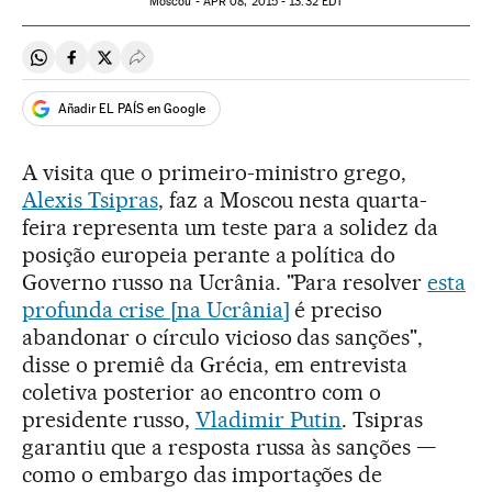
Moscou -
APR
08, 2015 - 13:32
EDT
Compartir en Whatsapp
Compartir en Facebook
Compartir en Twitter
Desplegar Redes Sociales
Añadir EL PAÍS en Google
A visita que o primeiro-ministro grego,
Alexis Tsipras
, faz a Moscou nesta quarta-
feira representa um teste para a solidez da
posição europeia perante a política do
Governo russo na Ucrânia. "Para resolver
esta
profunda crise [na Ucrânia]
é preciso
abandonar o círculo vicioso das sanções",
disse o premiê da Grécia, em entrevista
coletiva posterior ao encontro com o
presidente russo,
Vladimir Putin
. Tsipras
garantiu que a resposta russa às sanções —
como o embargo das importações de