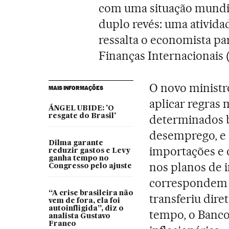
com uma situação mundial
duplo revés: uma atividad
ressalta o economista pa
Finanças Internacionais
O novo ministr
MAIS INFORMAÇÕES
aplicar regras 
ÁNGEL UBIDE: 'O
resgate do Brasil'
determinados b
desemprego, e
Dilma garante
importações e o
reduzir gastos e Levy
ganha tempo no
nos planos de 
Congresso pelo ajuste
correspondem a 
“A crise brasileira não
transferiu dir
vem de fora, ela foi
autoinfligida”, diz o
tempo, o Banco
analista Gustavo
Franco