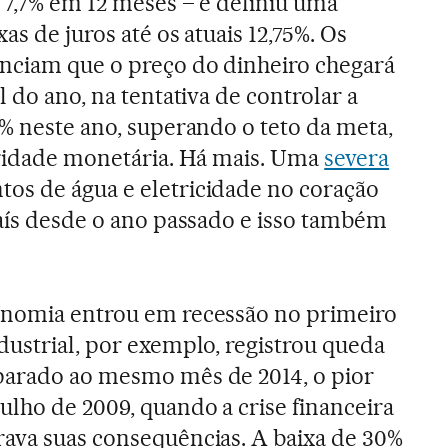
– 7,7% em 12 meses – e definiu uma
as de juros até os atuais 12,75%. Os
unciam que o preço do dinheiro chegará
l do ano, na tentativa de controlar a
8% neste ano, superando o teto da meta,
oridade monetária. Há mais. Uma
severa
os de água e eletricidade no coração
país desde o ano passado e isso também
onomia entrou em recessão no primeiro
dustrial, por exemplo, registrou queda
parado ao mesmo mês de 2014, o pior
ulho de 2009, quando a crise financeira
ava suas consequências. A baixa de 30%