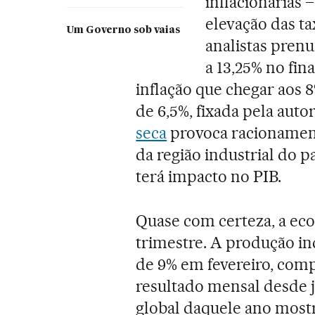
inflacionárias 
elevação das tax
Um Governo sob vaias
analistas pren
a 13,25% no fina
inflação que chegar aos 
de 6,5%, fixada pela aut
seca
provoca racionament
da região industrial do 
terá impacto no PIB.
Quase com certeza, a ec
trimestre. A produção in
de 9% em fevereiro, com
resultado mensal desde j
global daquele ano mostr