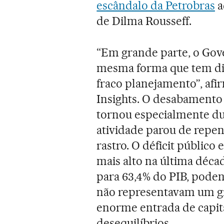
escândalo da Petrobras
a
de Dilma Rousseff.
“Em grande parte, o Gove
mesma forma que tem dir
fraco planejamento”, afi
Insights. O desabamento
tornou especialmente dur
atividade parou de repen
rastro. O déficit público
mais alto na última décad
para 63,4% do PIB, poden
não representavam um g
enorme entrada de capita
desequilíbrios.