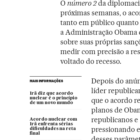
O
número 2
da diplomaci
próximas semanas, o aco
tanto em público quanto 
a Administração Obama q
sobre suas próprias sançõ
medir com precisão a res
voltado do recesso.
Depois do anún
MAIS INFORMAÇÕES
líder republic
Irã diz que acordo
nuclear é o princípio
que o acordo r
de um novo mundo
planos de Obam
republicanos e
Acordo nuclear com
Irã enfrenta sérias
pressionando e
dificuldades na reta
final
desses parâmetr