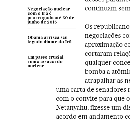
continuam sem 
Negociação nuclear
com o Irã é
prorrogada até 30 de
junho de 2015
Os republicano
negociações co
Obama arrisca seu
legado diante do Irã
aproximação c
cortaram relaç
Um passo crucial
qualquer conce
rumo ao acordo
nuclear
bomba a atômic
atrapalhar as 
uma carta de senadores r
com o convite para que o
Netanyahu, fizesse um di
acordo em andamento co