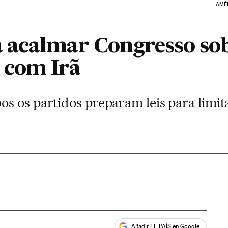
AMÉ
 acalmar Congresso so
 com Irã
s os partidos preparam leis para limita
Añadir EL PAÍS en Google