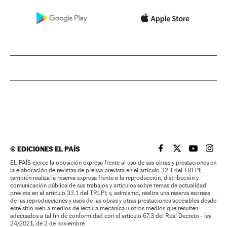
©
EDICIONES EL PAÍS
EL PAÍS BRASIL EN
EL PAÍS BRASI
EL PAÍS B
EL PA
EL PAÍS ejerce la oposición expresa frente al uso de sus obras y prestaciones en
la elaboración de revistas de prensa prevista en el artículo 32.1 del TRLPI;
también realiza la reserva expresa frente a la reproducción, distribución y
comunicación pública de sus trabajos y artículos sobre temas de actualidad
prevista en el artículo 33.1 del TRLPI; y, asimismo, realiza una reserva expresa
de las reproducciones y usos de las obras y otras prestaciones accesibles desde
este sitio web a medios de lectura mecánica u otros medios que resulten
adecuados a tal fin de conformidad con el artículo 67.3 del Real Decreto - ley
24/2021, de 2 de noviembre