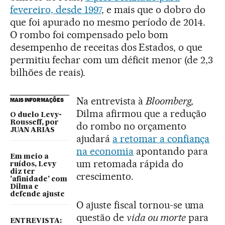
fevereiro, desde 1997
, e mais que o dobro do
que foi apurado no mesmo período de 2014.
O rombo foi compensado pelo bom
desempenho de receitas dos Estados, o que
permitiu fechar com um déficit menor (de 2,3
bilhões de reais).
Na entrevista à
Bloomberg,
MAIS INFORMAÇÕES
Dilma afirmou que a redução
O duelo Levy-
Rousseff, por
do rombo no orçamento
JUAN ARIAS
ajudará
a retomar a confiança
na economia
apontando para
Em meio a
um retomada rápida do
ruídos, Levy
diz ter
crescimento.
'afinidade' com
Dilma e
defende ajuste
O ajuste fiscal tornou-se uma
questão de
vida ou morte
para
ENTREVISTA: