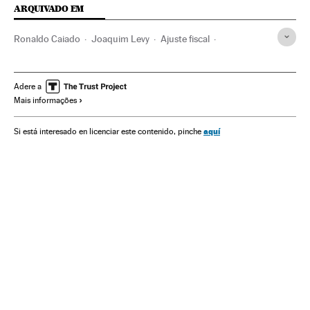
ARQUIVADO EM
Ronaldo Caiado
Joaquim Levy
Ajuste fiscal
Partido dos Trabalhadores
Dilma Rousseff
Políticas Governo
Ministério Fazenda
Política fiscal
Adere a
Mais informações
Presidente Brasil
Controle Fiscal
Legislação Brasileira
Presidência Brasil
Governo Brasil
Despesa pública
aquí
Si está interesado en licenciar este contenido, pinche
Brasil
Política econômica
Partidos políticos
Governo
América Latina
América do Sul
Finanças públicas
Ministérios
Administração Estado
América
Política