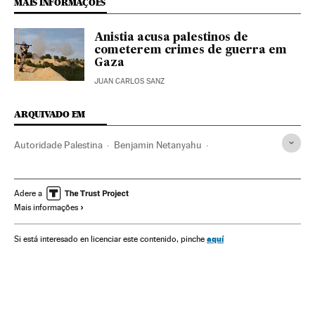
MAIS INFORMAÇÕES
Anistia acusa palestinos de
cometerem crimes de guerra em
Gaza
JUAN CARLOS SANZ
ARQUIVADO EM
Autoridade Palestina
Benjamin Netanyahu
Operação Limite Protetor
Corte Penal Internacional
Crimes guerra
Territórios palestinos
Israel
Adere a
Mais informações
Conflito árabe-israelense
Ataques militares
Palestina
Geopolítica
Tribunais
Ação militar
Oriente médio
aquí
Si está interesado en licenciar este contenido, pinche
Poder judicial
Ásia
Política
Conflitos
Justiça