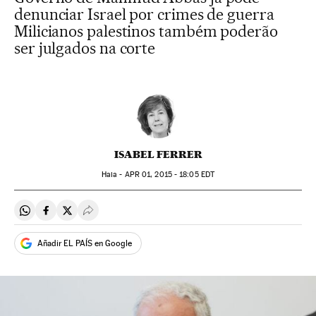
denunciar Israel por crimes de guerra
Milicianos palestinos também poderão
ser julgados na corte
ISABEL FERRER
Haia -
APR
01, 2015 - 18:05
EDT
Compartir en Whatsapp
Compartir en Facebook
Compartir en Twitter
Desplegar Redes Sociales
Añadir EL PAÍS en Google