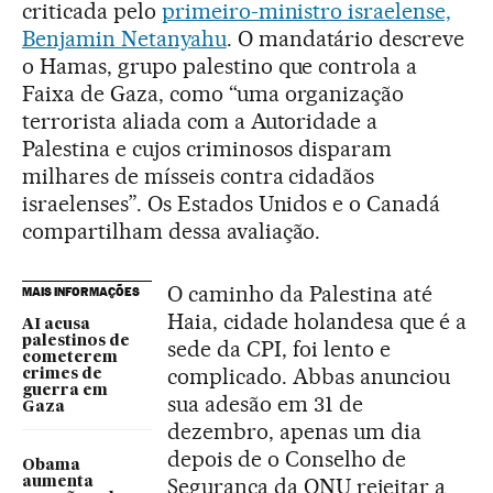
criticada pelo
primeiro-ministro israelense,
Benjamin Netanyahu
. O mandatário descreve
o Hamas, grupo palestino que controla a
Faixa de Gaza, como “uma organização
terrorista aliada com a Autoridade a
Palestina e cujos criminosos disparam
milhares de mísseis contra cidadãos
israelenses”. Os Estados Unidos e o Canadá
compartilham dessa avaliação.
O caminho da Palestina até
MAIS INFORMAÇÕES
Haia, cidade holandesa que é a
AI acusa
palestinos de
sede da CPI, foi lento e
cometerem
complicado. Abbas anunciou
crimes de
guerra em
sua adesão em 31 de
Gaza
dezembro, apenas um dia
depois de o Conselho de
Obama
Segurança da ONU rejeitar a
aumenta