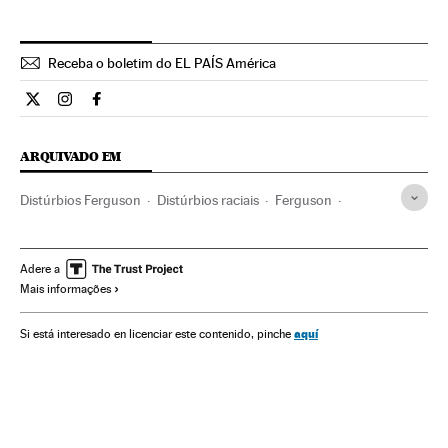
Receba o boletim do EL PAÍS América
Internacional El País Brasil en Twitter
Internacional El País Brasil en Instagram
Internacional El País Brasil en Facebook
ARQUIVADO EM
Distúrbios Ferguson
Distúrbios raciais
Ferguson
Michael Brown
Afro-Americanos
Violência racial
Distúrbios
Missouri
Afrodescendientes
Adere a
Mais informações
Estados Unidos
Conflitos raciais
Negros
Violência
Racismo
América do Norte
Grupos sociais
aquí
Si está interesado en licenciar este contenido, pinche
Delitos ódio
Acontecimentos
Discriminação
América
Preconceitos
Delitos
Conflitos
Justiça
Problemas sociais