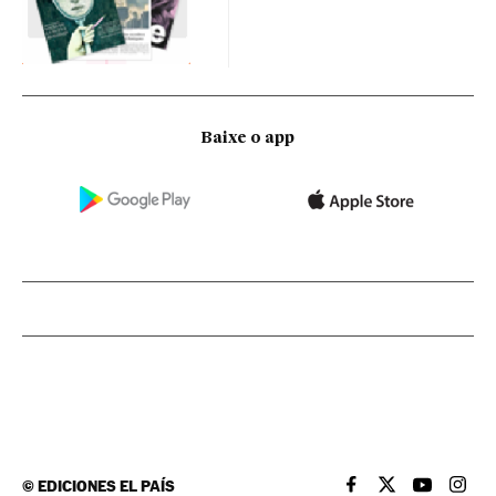
Baixe o app
©
EDICIONES EL PAÍS
EL PAÍS BRASIL EN
EL PAÍS BRASI
EL PAÍS B
EL PA