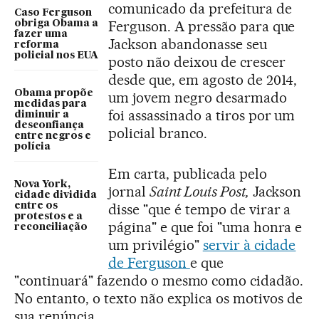
comunicado da prefeitura de
Caso Ferguson
Ferguson. A pressão para que
obriga Obama a
fazer uma
Jackson abandonasse seu
reforma
policial nos EUA
posto não deixou de crescer
desde que, em agosto de 2014,
Obama propõe
um jovem negro desarmado
medidas para
foi assassinado a tiros por um
diminuir a
desconfiança
policial branco.
entre negros e
polícia
Em carta, publicada pelo
Nova York,
jornal
Saint Louis Post,
Jackson
cidade dividida
entre os
disse "que é tempo de virar a
protestos e a
página" e que foi "uma honra e
reconciliação
um privilégio"
servir à cidade
de Ferguson
e que
"continuará" fazendo o mesmo como cidadão.
No entanto, o texto não explica os motivos de
sua renúncia.