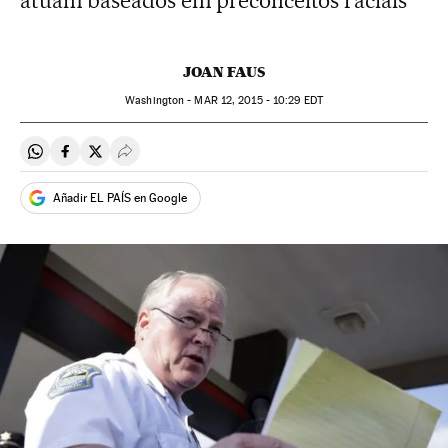
atuam baseados em preconceitos raciais
JOAN FAUS
Washington -
MAR
12, 2015 - 10:29
EDT
Compartir en Whatsapp
Compartir en Facebook
Compartir en Twitter
Desplegar Redes Sociales
Añadir EL PAÍS en Google