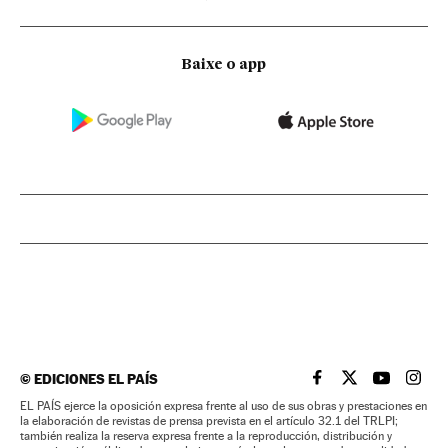
Baixe o app
©
EDICIONES EL PAÍS
EL PAÍS BRASIL EN
EL PAÍS BRASI
EL PAÍS B
EL PA
EL PAÍS ejerce la oposición expresa frente al uso de sus obras y prestaciones en
la elaboración de revistas de prensa prevista en el artículo 32.1 del TRLPI;
también realiza la reserva expresa frente a la reproducción, distribución y