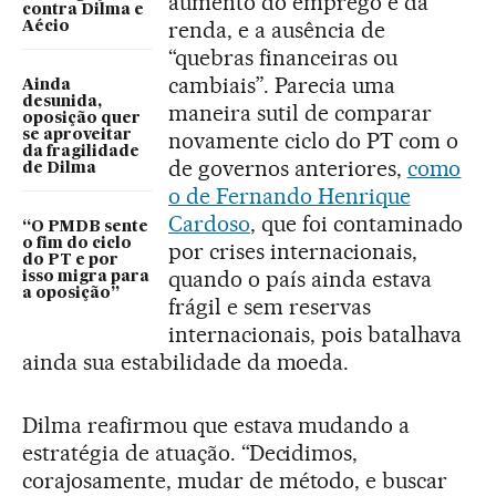
aumento do emprego e da
contra Dilma e
renda, e a ausência de
Aécio
“quebras financeiras ou
cambiais”. Parecia uma
Ainda
desunida,
maneira sutil de comparar
oposição quer
se aproveitar
novamente ciclo do PT com o
da fragilidade
de governos anteriores,
como
de Dilma
o de Fernando Henrique
Cardoso
, que foi contaminado
“O PMDB sente
o fim do ciclo
por crises internacionais,
do PT e por
quando o país ainda estava
isso migra para
a oposição”
frágil e sem reservas
internacionais, pois batalhava
ainda sua estabilidade da moeda.
Dilma reafirmou que estava mudando a
estratégia de atuação. “Decidimos,
corajosamente, mudar de método, e buscar