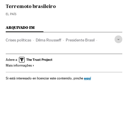
Terremoto brasileiro
EL PAÍS
ARQUIVADO EM
Crises políticas
Dilma Rousseff
Presidente Brasil
Brasil
Presidência Brasil
América do Sul
América Latina
Governo Brasil
Conflitos políticos
Adere a
Mais informações
América
Governo
Administração Estado
Economia
Administração pública
Partido dos Trabalhadores
aquí
Si está interesado en licenciar este contenido, pinche
Partidos políticos
Política