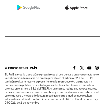
©
EDICIONES EL PAÍS
EL PAÍS BRASIL EN
EL PAÍS BRASI
EL PAÍS B
EL PA
EL PAÍS ejerce la oposición expresa frente al uso de sus obras y prestaciones en
la elaboración de revistas de prensa prevista en el artículo 32.1 del TRLPI;
también realiza la reserva expresa frente a la reproducción, distribución y
comunicación pública de sus trabajos y artículos sobre temas de actualidad
prevista en el artículo 33.1 del TRLPI; y, asimismo, realiza una reserva expresa
de las reproducciones y usos de las obras y otras prestaciones accesibles desde
este sitio web a medios de lectura mecánica u otros medios que resulten
adecuados a tal fin de conformidad con el artículo 67.3 del Real Decreto - ley
24/2021, de 2 de noviembre