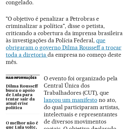
congelado.
"O objetivo é penalizar a Petrobras e
criminalizar a política", disse o petista,
criticando a cobertura da imprensa brasileira
às investigações da Polícia Federal,
que
obrigaram o governo Dilma Rousseff a trocar
toda a diretoria
da empresa no começo deste
mês.
O evento foi organizado pela
MAIS INFORMAÇÕES
Central Única dos
Dilma Rousseff
busca o apoio
Trabalhadores (CUT), que
de Lula para
lançou um manifesto
no ato,
tentar sair da
atual crise
do qual participaram artistas,
política
intelectuais e representantes
de diversos movimentos
O melhor não é
sociais. O objetivo declarado
que Lula volte,