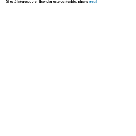
Nicolás Maduro
aquí
Si está interesado en licenciar este contenido, pinche