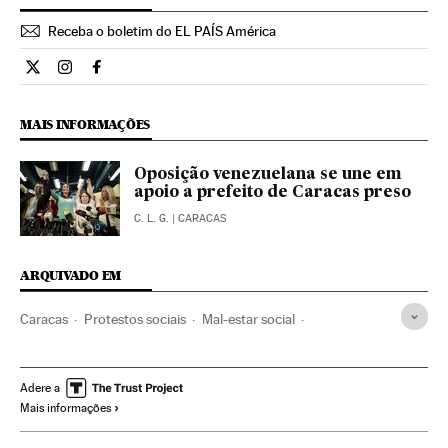
Receba o boletim do EL PAÍS América
Internacional El País Brasil en Twitter
Internacional El País Brasil en Instagram
Internacional El País Brasil en Facebook
MAIS INFORMAÇÕES
Oposição venezuelana se une em
apoio a prefeito de Caracas preso
C. L. G.
| CARACAS
ARQUIVADO EM
Caracas
Protestos sociais
Mal-estar social
Problemas sociais
Sociedade
Julio Borges
Oposição política
Venezuela
Parlamento
Adere a
Mais informações
América do Sul
América Latina
América
Política