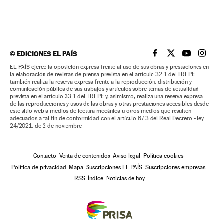
©
EDICIONES EL PAÍS
EL PAÍS BRASIL EN
EL PAÍS BRASI
EL PAÍS B
EL PA
EL PAÍS ejerce la oposición expresa frente al uso de sus obras y prestaciones en
la elaboración de revistas de prensa prevista en el artículo 32.1 del TRLPI;
también realiza la reserva expresa frente a la reproducción, distribución y
comunicación pública de sus trabajos y artículos sobre temas de actualidad
prevista en el artículo 33.1 del TRLPI; y, asimismo, realiza una reserva expresa
de las reproducciones y usos de las obras y otras prestaciones accesibles desde
este sitio web a medios de lectura mecánica u otros medios que resulten
adecuados a tal fin de conformidad con el artículo 67.3 del Real Decreto - ley
24/2021, de 2 de noviembre
Contacto
Venta de contenidos
Aviso legal
Política cookies
Política de privacidad
Mapa
Suscripciones EL PAÍS
Suscripciones empresas
RSS
Índice
Noticias de hoy