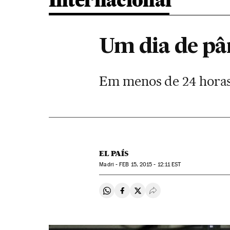
Internacional
Um dia de p
Em menos de 24 horas, 
EL PAÍS
Madri -
FEB
15, 2015 - 12:11
EST
Compartir en Whatsapp
Compartir en Facebook
Compartir en Twitter
Desplegar Redes Soci