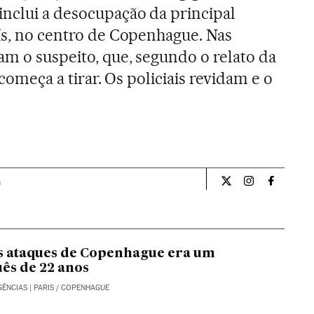
inclui a desocupação da principal
aís, no centro de Copenhague. Nas
am o suspeito, que, segundo o relato da
e começa a tirar. Os policiais revidam e o
a
Internacional El Pa
Internacional
Internac
s ataques de Copenhague era um
ês de 22 anos
GÊNCIAS
| PARIS / COPENHAGUE