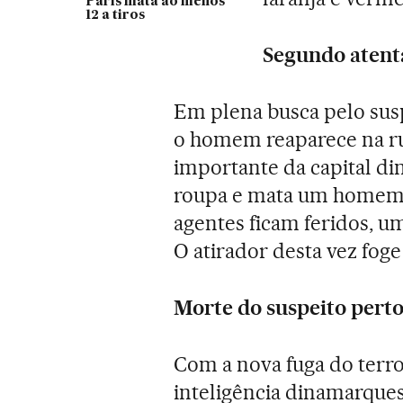
Paris mata ao menos
12 a tiros
Segundo atent
Em plena busca pelo susp
o homem reaparece na ru
importante da capital di
roupa e mata um homem c
agentes ficam feridos, 
O atirador desta vez foge
Morte do suspeito perto
Com a nova fuga do terror
inteligência dinamarque