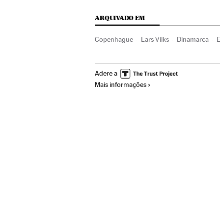
ARQUIVADO EM
Copenhague
Lars Vilks
Dinamarca
E
Europa Ocidental
Europa
Terrorismo
Adere a
Mais informações