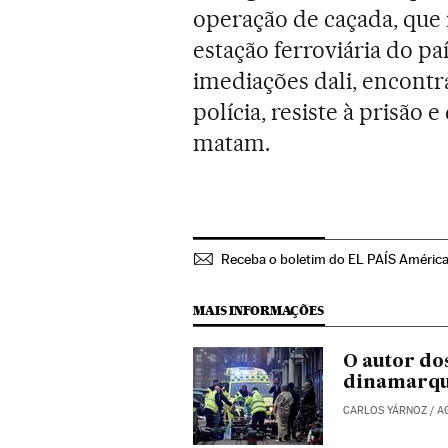
operação de caçada, que 
estação ferroviária do p
imediações dali, encontr
polícia, resiste à prisão 
matam.
Receba o boletim do EL PAÍS Améric
MAIS INFORMAÇÕES
O autor do
dinamarqu
CARLOS YÁRNOZ
/
A