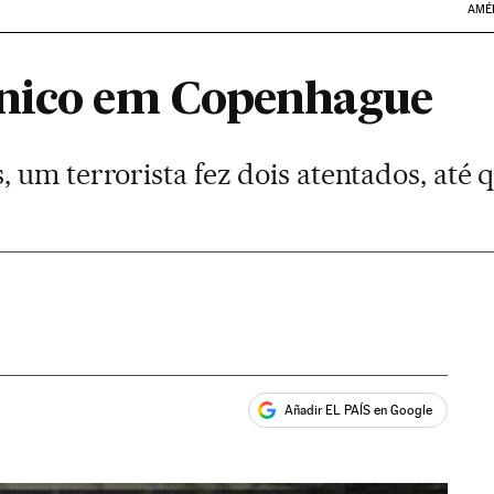
AMÉ
ânico em Copenhague
um terrorista fez dois atentados, até q
Añadir EL PAÍS en Google
ales