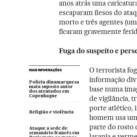
anos atrás uma caricat
escaparam ilesos do ata
morto e três agentes (um 
ficaram gravemente ferid
Fuga do suspeito e pers
O terrorista f
MAIS INFORMAÇÕES
informação div
Polícia dinamarquesa
mata suposto autor
base numa ima
dos atentados em
Copenhague
de vigilância, 
porte atlético, 
Religião e violência
homem usa uma
parte do rosto
Ataque a sede de
semanário francês em
laranja e verme