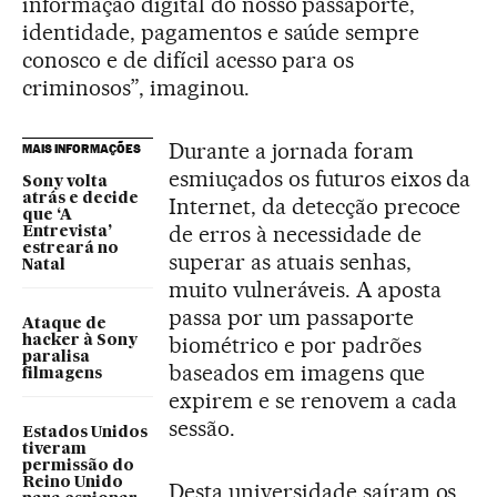
informação digital do nosso passaporte,
identidade, pagamentos e saúde sempre
conosco e de difícil acesso para os
criminosos”, imaginou.
Durante a jornada foram
MAIS INFORMAÇÕES
esmiuçados os futuros eixos da
Sony volta
atrás e decide
Internet, da detecção precoce
que ‘A
de erros à necessidade de
Entrevista’
estreará no
superar as atuais senhas,
Natal
muito vulneráveis. A aposta
passa por um passaporte
Ataque de
biométrico e por padrões
hacker à Sony
paralisa
baseados em imagens que
filmagens
expirem e se renovem a cada
sessão.
Estados Unidos
tiveram
permissão do
Reino Unido
Desta universidade saíram os