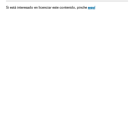
Força segurança
Internet
Defesa
Política
Delitos
aquí
Si está interesado en licenciar este contenido, pinche
Justiça
Telecomunicações
Comunicações