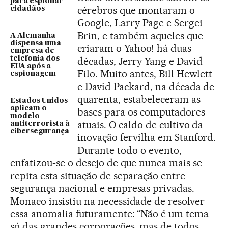
para espionar
cérebros que montaram o
cidadãos
Google, Larry Page e Sergei
Brin, e também aqueles que
A Alemanha
dispensa uma
criaram o Yahoo! há duas
empresa de
telefonia dos
décadas, Jerry Yang e David
EUA após a
Filo. Muito antes, Bill Hewlett
espionagem
e David Packard, na década de
quarenta, estabeleceram as
Estados Unidos
aplicam o
bases para os computadores
modelo
atuais. O caldo de cultivo da
antiterrorista à
cibersegurança
inovação fervilha em Stanford.
Durante todo o evento,
enfatizou-se o desejo de que nunca mais se
repita esta situação de separação entre
segurança nacional e empresas privadas.
Monaco insistiu na necessidade de resolver
essa anomalia futuramente: “Não é um tema
só das grandes corporações, mas de todos,