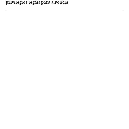
privilégios legais para a Polícia
NEWSLETTERS
Boletín de América
Cada semana en tu cuenta de correo una selección de las noticias,
reportajes y análisis de los periodistas de EL PAÍS con los acontecimientos
más relevantes del continente.