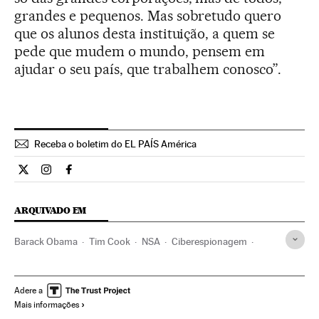
grandes e pequenos. Mas sobretudo quero
que os alunos desta instituição, a quem se
pede que mudem o mundo, pensem em
ajudar o seu país, que trabalhem conosco”.
Receba o boletim do EL PAÍS América
Internacional El País Brasil en Twitter
Internacional El País Brasil en Instagram
Internacional El País Brasil en Facebook
ARQUIVADO EM
Barack Obama
Tim Cook
NSA
Ciberespionagem
Serviços inteligência
Departamento Defesa EUA
Delitos informáticos
Privacidade internet
Adere a
Mais informações
Segurança nacional
Espionagem
Segurança internet