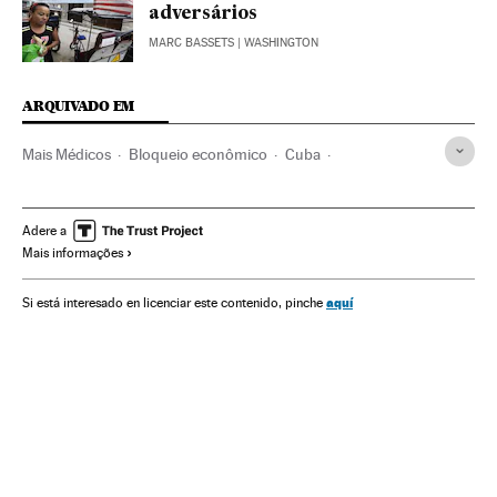
adversários
MARC BASSETS
| WASHINGTON
ARQUIVADO EM
Mais Médicos
Bloqueio econômico
Cuba
Bem-estar social
Ministério Saúde
Embargo comercial
Represálias internacionais
Política social
Ministérios
Adere a
Mais informações
Relações internacionais
Estados Unidos
Governo Brasil
América do Norte
Brasil
Política sanitária
aquí
Si está interesado en licenciar este contenido, pinche
América Latina
Governo
América do Sul
América
Administração Estado
Política
Relações exteriores
Saúde
Administração pública
Sociedade