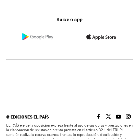
Baixe o app
©
EDICIONES EL PAÍS
EL PAÍS BRASIL EN
EL PAÍS BRASI
EL PAÍS B
EL PA
EL PAÍS ejerce la oposición expresa frente al uso de sus obras y prestaciones en
la elaboración de revistas de prensa prevista en el artículo 32.1 del TRLPI;
también realiza la reserva expresa frente a la reproducción, distribución y