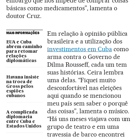
embargo que nos impede de comprar coisas
básicas como medicamentos”, lamenta o
doutor Cruz.
Em relação à opinião pública
MAIS INFORMAÇÕES
brasileira e a utilização dos
EUA e Cuba
abrem caminho
investimentos em Cuba
como
para retomar
arma contra o Governo de
relações
diplomáticas
Dilma Rousseff, cada um tem
suas histórias. Ceira lembra
Havana insiste
uma delas. “Fiquei muito
na troca de
desconfortável nas eleições
Gross pelos
espiões
aqui quando se mencionou
cubanos
meu país sem saber o porquê
das coisas”, lamenta o músico.
A complicada
diplomacia
“Há uns meses viajava com um
entre Cuba e
grupo de teatro e em uma
Estados Unidos
travessia de barco encontrei