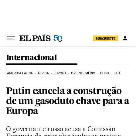
Pular para o conteúdo
SUSCRÍBETE
Internacional
AMÉRICA LATINA
ÁFRICA
EUROPA
ORIENTE MÉDIO
CHINA
EUA
Putin cancela a construção
de um gasoduto chave para a
Europa
O governante russo acusa a Comissão