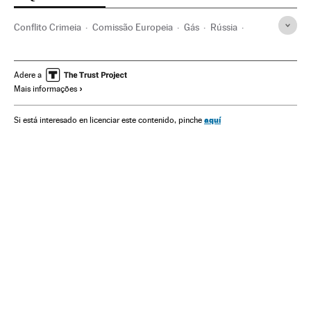
Conflito Crimeia
Comissão Europeia
Gás
Rússia
Ucrânia
Europa Leste
Conflitos territoriais
Combustíveis fósseis
União Europeia
Combustíveis
Adere a
Mais informações
Europa
Organizações internacionais
Conflitos
Energia não renovável
Relações exteriores
aquí
Si está interesado en licenciar este contenido, pinche
Fontes energia
Energia