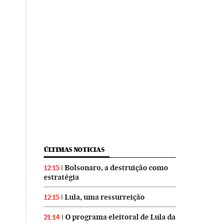
ÚLTIMAS NOTICIAS
Bolsonaro, a destruição como
12:15
estratégia
Lula, uma ressurreição
12:15
O programa eleitoral de Lula da
21:14