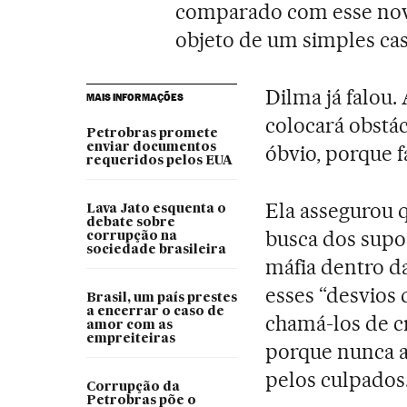
comparado com esse novo
objeto de um simples cas
Dilma já falou
MAIS INFORMAÇÕES
colocará obstác
Petrobras promete
enviar documentos
óbvio, porque f
requeridos pelos EUA
Ela assegurou 
Lava Jato esquenta o
debate sobre
busca dos sup
corrupção na
sociedade brasileira
máfia dentro da
esses “desvios
Brasil, um país prestes
a encerrar o caso de
chamá-los de c
amor com as
empreiteiras
porque nunca a 
pelos culpados
Corrupção da
Petrobras põe o