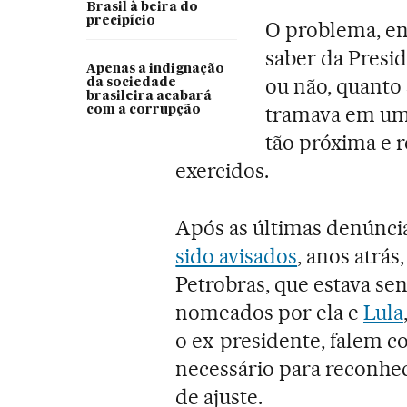
Brasil à beira do
precipício
O problema, ent
saber da Presid
Apenas a indignação
ou não, quanto
da sociedade
brasileira acabará
tramava em uma
com a corrupção
tão próxima e 
exercidos.
Após as últimas denúnci
sido avisados
, anos atrás
Petrobras, que estava se
nomeados por ela e
Lula
o ex-presidente, falem co
necessário para reconhe
de ajuste.