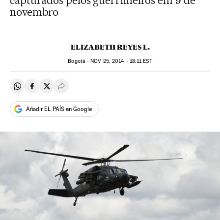
capturados pelos guerrilheiros em 9 de
novembro
ELIZABETH REYES L.
Bogotá -
NOV
25, 2014 - 18:11
EST
Compartir en Whatsapp
Compartir en Facebook
Compartir en Twitter
Desplegar Redes Sociales
Añadir EL PAÍS en Google