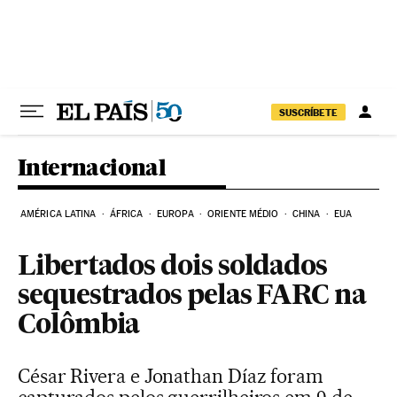
Pular para o conteúdo
SUSCRÍBETE
Internacional
AMÉRICA LATINA
ÁFRICA
EUROPA
ORIENTE MÉDIO
CHINA
EUA
Libertados dois soldados
sequestrados pelas FARC na
Colômbia
César Rivera e Jonathan Díaz foram