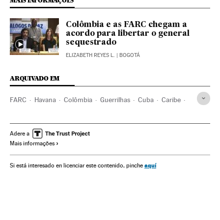
MAIS INFORMAÇÕES
Colômbia e as FARC chegam a
acordo para libertar o general
sequestrado
ELIZABETH REYES L.
| BOGOTÁ
ARQUIVADO EM
FARC
Havana
Colômbia
Guerrilhas
Cuba
Caribe
América do Sul
América Latina
Grupos terroristas
Guerra
América
Terrorismo
Conflitos
Adere a
Mais informações
aquí
Si está interesado en licenciar este contenido, pinche