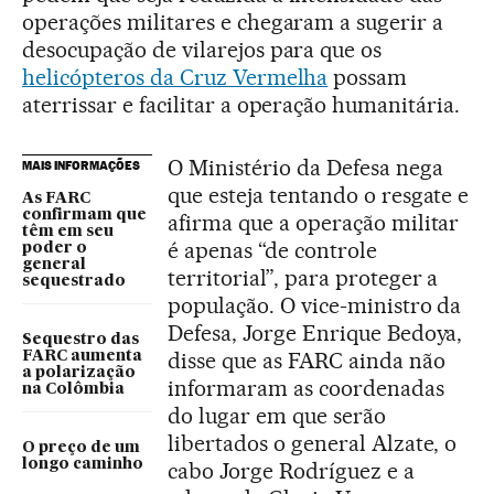
operações militares e chegaram a sugerir a
desocupação de vilarejos para que os
helicópteros da Cruz Vermelha
possam
aterrissar e facilitar a operação humanitária.
O Ministério da Defesa nega
MAIS INFORMAÇÕES
que esteja tentando o resgate e
As FARC
confirmam que
afirma que a operação militar
têm em seu
é apenas “de controle
poder o
general
territorial”, para proteger a
sequestrado
população. O vice-ministro da
Defesa, Jorge Enrique Bedoya,
Sequestro das
disse que as FARC ainda não
FARC aumenta
a polarização
informaram as coordenadas
na Colômbia
do lugar em que serão
libertados o general Alzate, o
O preço de um
longo caminho
cabo Jorge Rodríguez e a