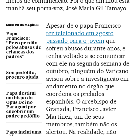
meios de comunicação. Foi o que afirmou esta
manhã seu porta-voz, José María Gil Tamayo.
Apesar de o papa Francisco
MAIS INFORMAÇÕES
ter telefonado em agosto
Papa
Francisco:
passado para o jovem
que
“Peço perdão
sofreu abusos durante anos, e
pelos abusos de
crianças dos
tenha voltado a se comunicar
padres”
com ele na segunda semana de
outubro, ninguém do Vaticano
Sou pedófilo,
avisou sobre a investigação em
procuro ajuda
andamento no órgão que
coordena os prelados
Papa destitui
um bispo da
espanhóis. O arcebispo de
Opus Dei no
Paraguai por
Granada, Francisco Javier
encobrir um
Martínez, um de seus
padre pedófilo
membros, também não os
alertou. Na realidade, não
Papa inclui uma