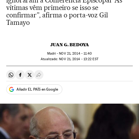
ignoraram a Conferência Episcopal “As
vítimas vêm primeiro se isso se
confirmar”, afirma o porta-voz Gil
Tamayo
JUAN G. BEDOYA
Madri -
NOV
21, 2014 - 11:40
atualizado:
NOV
21, 2014 - 13:22
EST
Compartir en Whatsapp
Compartir en Facebook
Compartir en Twitter
Desplegar Redes Sociales
Añadir EL PAÍS en Google