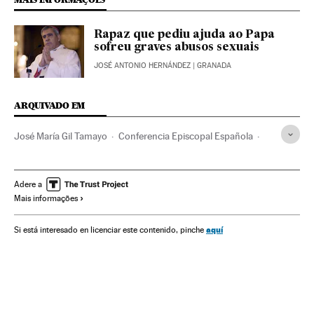
Rapaz que pediu ajuda ao Papa
sofreu graves abusos sexuais
JOSÉ ANTONIO HERNÁNDEZ
| GRANADA
ARQUIVADO EM
José María Gil Tamayo
Conferencia Episcopal Española
Papa Francisco
Pedofilia
Pederastia
Iglesia Católica española
Bispos
Papa
Clero
Adere a
Mais informações
Crimes sexuais
Delitos
Igreja católica
Cristianismo
Justiça
Religião
Parafilias
Sexualidade
Sociedade
aquí
Si está interesado en licenciar este contenido, pinche
Abusos sexuales iglesia católica España