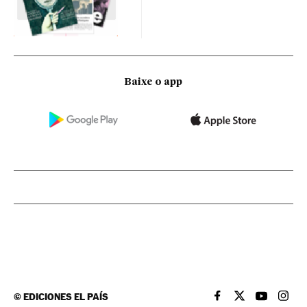
Baixe o app
©
EDICIONES EL PAÍS
EL PAÍS BRASIL EN
EL PAÍS BRASI
EL PAÍS B
EL PA