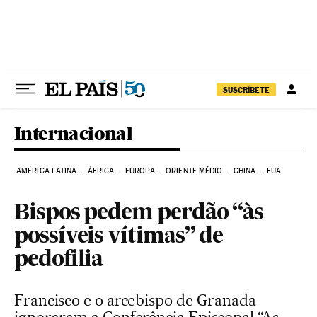
Pular para o conteúdo
SUSCRÍBETE
Internacional
AMÉRICA LATINA
ÁFRICA
EUROPA
ORIENTE MÉDIO
CHINA
EUA
Bispos pedem perdão “às
possíveis vítimas” de
pedofilia
Francisco e o arcebispo de Granada