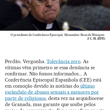
O presidente da Conferência Episcopal, Monsenhor Ricardo Blázquez.
J. C. H. (EFE)
Perdão. Vergonha.
Tolerância zero
. As
vítimas vêm primeiro se essa denúncia se
confirmar. Não fomos informados... A
Conferência Episcopal Espanhola (CEE) está
em comoção devido às notícias do
último
escândalo de abusos sexuais a menores por
parte de religiosos
, desta vez na arquidiocese
de Granada, mas garante que soube pelos