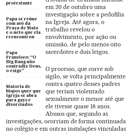
protestante
em 20 de outubro uma
investigação sobre a pedofilia
Papa se reúne
na Igreja. Até agora, o
com avó da
trabalho revelou o
Praça de Maio
e o neto que ela
envolvimento, por ação ou
reencontrou
omissão, de pelo menos oito
sacerdotes e dois leigos.
Papa
Francisco: “O
Big Bang não
contradiz Deus,
O processo, que corre sob
o exige”
sigilo, se volta principalmente
contra quatro desses padres
Maioria de
que teriam violentado
bispos quer que
Igreja se abra
sexualmente o menor até que
para gays e
divorciados
ele tivesse quase 18 anos.
Abusos que, segundo as
investigações, ocorriam de forma continuada
no colégio e em outras instalações vinculadas