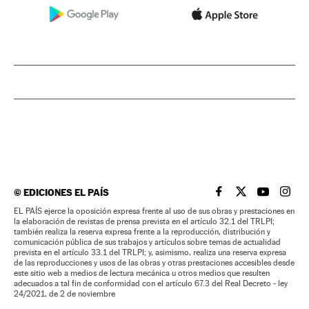
©
EDICIONES EL PAÍS
EL PAÍS BRASIL EN
EL PAÍS BRASI
EL PAÍS B
EL PA
EL PAÍS ejerce la oposición expresa frente al uso de sus obras y prestaciones en
la elaboración de revistas de prensa prevista en el artículo 32.1 del TRLPI;
también realiza la reserva expresa frente a la reproducción, distribución y
comunicación pública de sus trabajos y artículos sobre temas de actualidad
prevista en el artículo 33.1 del TRLPI; y, asimismo, realiza una reserva expresa
de las reproducciones y usos de las obras y otras prestaciones accesibles desde
este sitio web a medios de lectura mecánica u otros medios que resulten
adecuados a tal fin de conformidad con el artículo 67.3 del Real Decreto - ley
24/2021, de 2 de noviembre