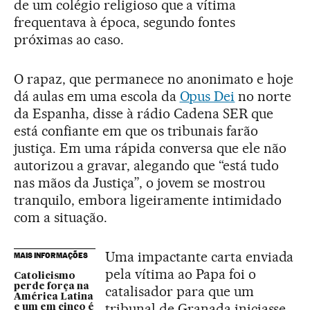
de um colégio religioso que a vítima
frequentava à época, segundo fontes
próximas ao caso.
O rapaz, que permanece no anonimato e hoje
dá aulas em uma escola da
Opus Dei
no norte
da Espanha, disse à rádio Cadena SER que
está confiante em que os tribunais farão
justiça. Em uma rápida conversa que ele não
autorizou a gravar, alegando que “está tudo
nas mãos da Justiça”, o jovem se mostrou
tranquilo, embora ligeiramente intimidado
com a situação.
Uma impactante carta enviada
MAIS INFORMAÇÕES
pela vítima ao Papa foi o
Catolicismo
perde força na
catalisador para que um
América Latina
tribunal de Granada iniciasse
e um em cinco é