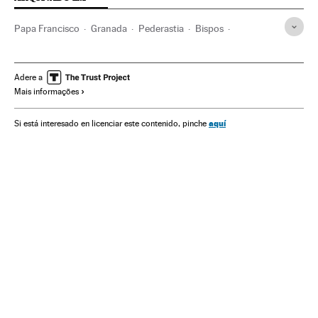
Papa Francisco
Granada
Pederastia
Bispos
Abuso menores
Papa
Clero
Andaluzia
Agressões sexuais
Espanha
Igreja católica
Adere a
Mais informações
Cristianismo
Religião
Abusos sexuais
Crimes sexuais
Delitos
Justiça
Menores
Grupos sociais
Sociedade
aquí
Si está interesado en licenciar este contenido, pinche
Violencia sexual