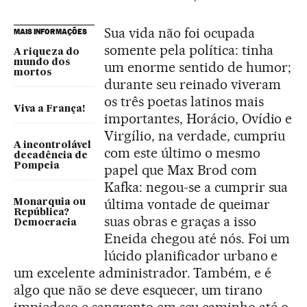
Sua vida não foi ocupada
MAIS INFORMAÇÕES
somente pela política: tinha
A riqueza do
mundo dos
um enorme sentido de humor;
mortos
durante seu reinado viveram
os três poetas latinos mais
Viva a França!
importantes, Horácio, Ovídio e
Virgílio, na verdade, cumpriu
A incontrolável
com este último o mesmo
decadência de
Pompeia
papel que Max Brod com
Kafka: negou-se a cumprir sua
última vontade de queimar
Monarquia ou
República?
suas obras e graças a isso
Democracia
Eneida chegou até nós. Foi um
lúcido planificador urbano e
um excelente administrador. Também, e é
algo que não se deve esquecer, um tirano
impiedoso e sangrento em seu caminho até o