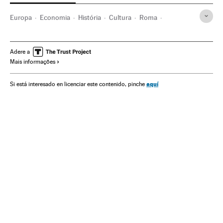
Europa
Economia
História
Cultura
Roma
Imperio
Literatura clássica
Cultura clássica
Itália
História antiga
Europa Ocidental
Empresas
Literatura
Adere a
Mais informações
aquí
Si está interesado en licenciar este contenido, pinche