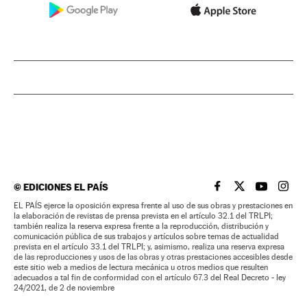
©
EDICIONES EL PAÍS
EL PAÍS BRASIL EN
EL PAÍS BRASI
EL PAÍS B
EL PA
EL PAÍS ejerce la oposición expresa frente al uso de sus obras y prestaciones en
la elaboración de revistas de prensa prevista en el artículo 32.1 del TRLPI;
también realiza la reserva expresa frente a la reproducción, distribución y
comunicación pública de sus trabajos y artículos sobre temas de actualidad
prevista en el artículo 33.1 del TRLPI; y, asimismo, realiza una reserva expresa
de las reproducciones y usos de las obras y otras prestaciones accesibles desde
este sitio web a medios de lectura mecánica u otros medios que resulten
adecuados a tal fin de conformidad con el artículo 67.3 del Real Decreto - ley
24/2021, de 2 de noviembre