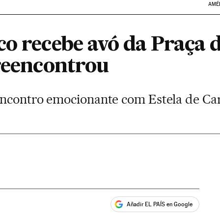
AMÉ
o recebe avó da Praça d
 reencontrou
ncontro emocionante com Estela de Car
Añadir EL PAÍS en Google
ales