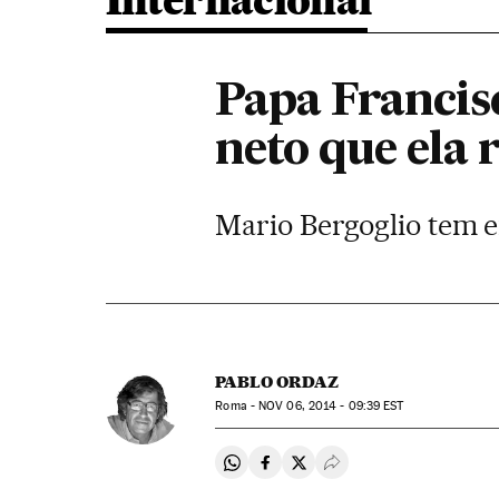
Internacional
Papa Francisc
neto que ela
Mario Bergoglio tem e
PABLO ORDAZ
Roma -
NOV
06, 2014 - 09:39
EST
Compartir en Whatsapp
Compartir en Facebook
Compartir en Twitter
Desplegar Redes Soci