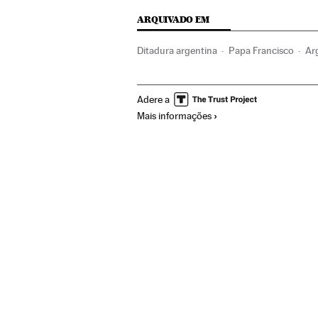
ARQUIVADO EM
Ditadura argentina
Papa Francisco
Ar
Clero
Ditadura
América do Sul
Amér
Adere a
Igreja católica
América
Europa
Hist
Mais informações