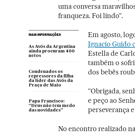
uma conversa maravilhos
franqueza. Foi lindo”.
Em agosto, log
MAIS INFORMAÇÕES
Ignacio Guido 
As Avós da Argentina
ainda procuram 400
Estella de Carl
netos
também o sofri
dos bebês roub
Condenados os
repressores da filha
da líder das Avós da
Praça de Maio
“Obrigada, senh
e peço ao Senho
Papa Francisco:
“Deus não tem medo
perseverança e 
das novidades”
No encontro realizado na 