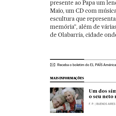
presente ao Papa um len
Maio, um CD com música
escultura que representa 
memória”, além de várias
de Olabarría, cidade ond
Receba o boletim do EL PAÍS Améric
MAIS INFORMAÇÕES
Um dos sím
o seu neto
F. P.
| BUENOS AIRES