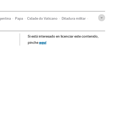
gentina
Papa
Cidade do Vaticano
Ditadura militar
ica Latina
Europa Ocidental
História contemporânea
Si está interesado en licenciar este contenido,
ória
Cristianismo
Política
Religião
aquí
pinche