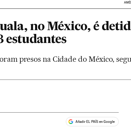
AMÉ
guala, no México, é deti
3 estudantes
foram presos na Cidade do México, segun
Añadir EL PAÍS en Google
ales