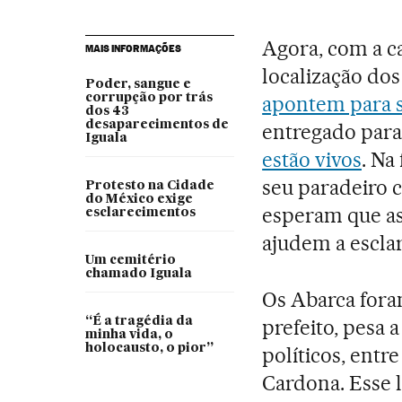
Agora, com a ca
MAIS INFORMAÇÕES
localização do
Poder, sangue e
corrupção por trás
apontem para s
dos 43
desaparecimentos de
entregado para
Iguala
estão vivos
. Na
seu paradeiro 
Protesto na Cidade
do México exige
esperam que as
esclarecimentos
ajudem a escla
Um cemitério
chamado Iguala
Os Abarca fora
“É a tragédia da
prefeito, pesa 
minha vida, o
holocausto, o pior”
políticos, ent
Cardona. Esse 