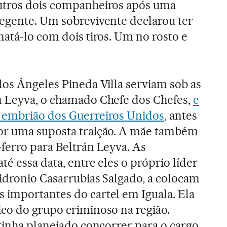
utros dois companheiros após uma
egente. Um sobrevivente declarou ter
matá-lo com dois tiros. Um no rosto e
los Ángeles Pineda Villa serviam sob as
n Leyva, o chamado Chefe dos Chefes,
e
 embrião dos Guerreiros Unidos
, antes
or uma suposta traição. A mãe também
ferro para Beltrán Leyva. As
té essa data, entre eles o próprio líder
idronio Casarrubias Salgado, a colocam
 importantes do cartel em Iguala. Ela
co do grupo criminoso na região.
 tinha planejado concorrer para o cargo