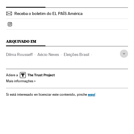
Receba o boletim do EL PAÍS América
Politica El País Brasil en Instagram
ARQUIVADO EM
Dilma Rousseff
Aécio Neves
Eleições Brasil
Presidente Brasil
Eleições presidenciais
Presidência Brasil
Brasil
Eleições
Governo Brasil
Adere a
Mais informações
América do Sul
América Latina
Governo
América
Administração Estado
Administração pública
aquí
Si está interesado en licenciar este contenido, pinche
Eleições 2014
Partido dos Trabalhadores
Partidos políticos
Política