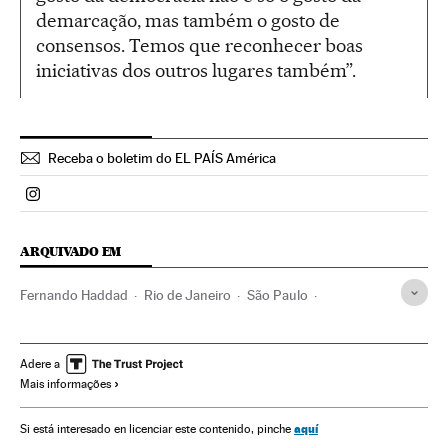
demarcação, mas também o gosto de
consensos. Temos que reconhecer boas
iniciativas dos outros lugares também”.
Receba o boletim do EL PAÍS América
Politica El País Brasil en Instagram
ARQUIVADO EM
Fernando Haddad
Rio de Janeiro
São Paulo
Sinais trânsito
Estado Rio de Janeiro
Estado São Paulo
Segurança rodoviária
Brasil
Celulares
Tráfego
Adere a
Mais informações
América do Sul
América Latina
Tecnologia
Sistemas operacionais
América
aquí
Si está interesado en licenciar este contenido, pinche