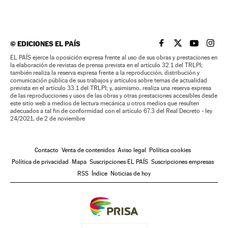
©
EDICIONES EL PAÍS
EL PAÍS BRASIL EN
EL PAÍS BRASI
EL PAÍS B
EL PA
EL PAÍS ejerce la oposición expresa frente al uso de sus obras y prestaciones en
la elaboración de revistas de prensa prevista en el artículo 32.1 del TRLPI;
también realiza la reserva expresa frente a la reproducción, distribución y
comunicación pública de sus trabajos y artículos sobre temas de actualidad
prevista en el artículo 33.1 del TRLPI; y, asimismo, realiza una reserva expresa
de las reproducciones y usos de las obras y otras prestaciones accesibles desde
este sitio web a medios de lectura mecánica u otros medios que resulten
adecuados a tal fin de conformidad con el artículo 67.3 del Real Decreto - ley
24/2021, de 2 de noviembre
Contacto
Venta de contenidos
Aviso legal
Política cookies
Política de privacidad
Mapa
Suscripciones EL PAÍS
Suscripciones empresas
RSS
Índice
Noticias de hoy