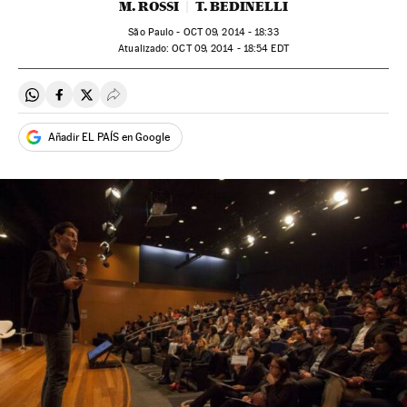
M. ROSSI
T. BEDINELLI
São Paulo -
OCT
09, 2014 - 18:33
atualizado:
OCT
09, 2014 - 18:54
EDT
Compartir en Whatsapp
Compartir en Facebook
Compartir en Twitter
Desplegar Redes Sociales
Añadir EL PAÍS en Google