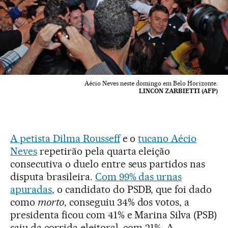
Aécio Neves neste domingo em Belo Horizonte.
LINCON ZARBIETTI (AFP)
A petista Dilma Rousseff
e o
tucano Aécio
Neves
repetirão pela quarta eleição
consecutiva o duelo entre seus partidos nas
disputa brasileira.
Com 99% das urnas
apuradas
, o candidato do PSDB, que foi dado
como
morto
, conseguiu 34% dos votos, a
presidenta ficou com 41% e Marina Silva (PSB)
saiu da corrida eleitoral, com 21%. A