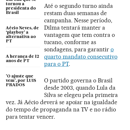
tornou a
Até o segundo turno ainda
presidenta do
restam duas semanas de
Brasil
campanha. Nesse período,
Dilma tentará manter a
Aécio Neves, de
‘playboy’ a
vantagem que tem contra o
alternativa ao
tucano, conforme as
PT
sondagens, para garantir
o
quarto mandato consecutivo
A herança de 12
anos de PT
para o PT
.
'O ajuste que
O partido governa o Brasil
vem', por LUIS
PRADOS
desde 2003, quando Lula da
Silva se elegeu pela primeira
vez. Já Aécio deverá se apoiar na igualdade
do tempo de propaganda na TV e no rádio
para tentar vencer.