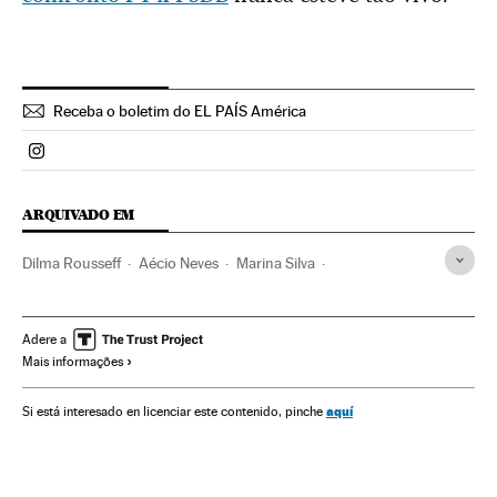
Receba o boletim do EL PAÍS América
Politica El País Brasil en Instagram
ARQUIVADO EM
Dilma Rousseff
Aécio Neves
Marina Silva
Proclamação candidatos
Eleições Brasil
Presidente Brasil
Candidaturas políticas
Adere a
Mais informações
Eleições presidenciais
Presidência Brasil
Brasil
Eleições
Governo Brasil
América do Sul
aquí
Si está interesado en licenciar este contenido, pinche
América Latina
Governo
América
Administração Estado
Administração pública