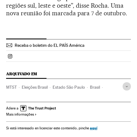
regiões sul, leste e oeste”, disse Rocha. Uma
nova reunião foi marcada para 7 de outubro.
Receba o boletim do EL PAÍS América
Politica El País Brasil en Instagram
ARQUIVADO EM
MTST
Eleições Brasil
Estado São Paulo
Brasil
Eleições presidenciais
Partidos políticos
Habitação
Água
América do Sul
América Latina
Eleições
Adere a
Mais informações
América
Urbanismo
Política
Meio ambiente
Eleições 2014
aquí
Si está interesado en licenciar este contenido, pinche