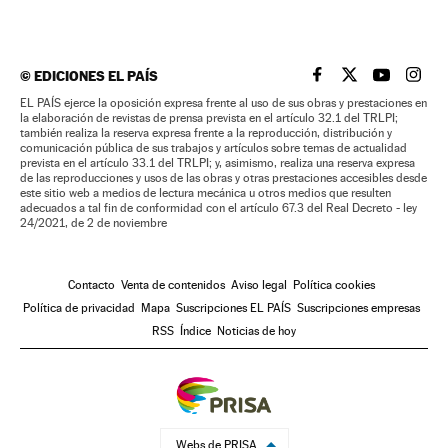
©
EDICIONES EL PAÍS
EL PAÍS BRASIL EN
EL PAÍS BRASI
EL PAÍS B
EL PA
EL PAÍS ejerce la oposición expresa frente al uso de sus obras y prestaciones en
la elaboración de revistas de prensa prevista en el artículo 32.1 del TRLPI;
también realiza la reserva expresa frente a la reproducción, distribución y
comunicación pública de sus trabajos y artículos sobre temas de actualidad
prevista en el artículo 33.1 del TRLPI; y, asimismo, realiza una reserva expresa
de las reproducciones y usos de las obras y otras prestaciones accesibles desde
este sitio web a medios de lectura mecánica u otros medios que resulten
adecuados a tal fin de conformidad con el artículo 67.3 del Real Decreto - ley
24/2021, de 2 de noviembre
Contacto
Venta de contenidos
Aviso legal
Política cookies
Política de privacidad
Mapa
Suscripciones EL PAÍS
Suscripciones empresas
RSS
Índice
Noticias de hoy
Webs de PRISA