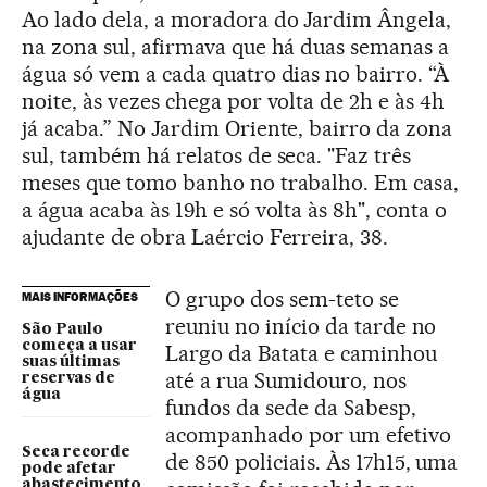
Ao lado dela, a moradora do Jardim Ângela,
na zona sul, afirmava que há duas semanas a
água só vem a cada quatro dias no bairro. “À
noite, às vezes chega por volta de 2h e às 4h
já acaba.” No Jardim Oriente, bairro da zona
sul, também há relatos de seca. "Faz três
meses que tomo banho no trabalho. Em casa,
a água acaba às 19h e só volta às 8h", conta o
ajudante de obra Laércio Ferreira, 38.
O grupo dos sem-teto se
MAIS INFORMAÇÕES
reuniu no início da tarde no
São Paulo
começa a usar
Largo da Batata e caminhou
suas últimas
até a rua Sumidouro, nos
reservas de
água
fundos da sede da Sabesp,
acompanhado por um efetivo
Seca recorde
de 850 policiais. Às 17h15, uma
pode afetar
abastecimento