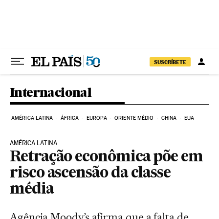
Pular para o conteúdo
SUSCRÍBETE
Internacional
AMÉRICA LATINA
ÁFRICA
EUROPA
ORIENTE MÉDIO
CHINA
EUA
AMÉRICA LATINA
Retração econômica põe em
risco ascensão da classe
média
Agência Moody’s afirma que a falta de