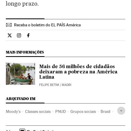
longo prazo.
Receba o boletim do EL PAÍS América
Internacional El País Brasil en Twitter
Internacional El País Brasil en Instagram
Internacional El País Brasil en Facebook
MAIS INFORMAÇÕES
Mais de 56 milhões de cidadãos
deixaram a pobreza na América
Latina
FELIPE BETIM
| MADRI
ARQUIVADO EM
Moody's
Classes sociais
PNUD
Grupos sociais
Brasil
ONU
América Latina
Empresas
América do Sul
América
Economia
Organizações internacionais