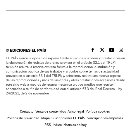
©
EDICIONES EL PAÍS
EL PAÍS BRASIL EN
EL PAÍS BRASI
EL PAÍS B
EL PA
EL PAÍS ejerce la oposición expresa frente al uso de sus obras y prestaciones en
la elaboración de revistas de prensa prevista en el artículo 32.1 del TRLPI;
también realiza la reserva expresa frente a la reproducción, distribución y
comunicación pública de sus trabajos y artículos sobre temas de actualidad
prevista en el artículo 33.1 del TRLPI; y, asimismo, realiza una reserva expresa
de las reproducciones y usos de las obras y otras prestaciones accesibles desde
este sitio web a medios de lectura mecánica u otros medios que resulten
adecuados a tal fin de conformidad con el artículo 67.3 del Real Decreto - ley
24/2021, de 2 de noviembre
Contacto
Venta de contenidos
Aviso legal
Política cookies
Política de privacidad
Mapa
Suscripciones EL PAÍS
Suscripciones empresas
RSS
Índice
Noticias de hoy