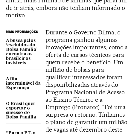
ainda, mais 1 milhão de famílias que pararam
de ir atrás, embora não tenham informado o
motivo.
Durante o Governo Dilma, o
MAIS INFORMAÇÕES
programa ganhou algumas
A busca pelos
‘excluídos do
inovações importantes, como a
Bolsa Família’
oferta de cursos técnicos para
encontra os
brasileiros
quem recebe o benefício. Um
invisíveis
milhão de bolsas para
qualificar interessados foram
A fila
disponibilizadas através do
interminável da
Esperança
Programa Nacional de Acesso
ao Ensino Técnico e a
O Brasil quer
Emprego (Pronatec). "Foi uma
exportar o
sucesso do
surpresa o retorno. Tínhamos
Bolsa Família
o plano de garantir um milhão
de vagas até dezembro deste
“Para o PT, o