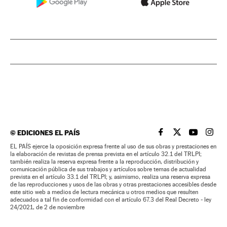
©
EDICIONES EL PAÍS
EL PAÍS BRASIL EN
EL PAÍS BRASI
EL PAÍS B
EL PA
EL PAÍS ejerce la oposición expresa frente al uso de sus obras y prestaciones en
la elaboración de revistas de prensa prevista en el artículo 32.1 del TRLPI;
también realiza la reserva expresa frente a la reproducción, distribución y
comunicación pública de sus trabajos y artículos sobre temas de actualidad
prevista en el artículo 33.1 del TRLPI; y, asimismo, realiza una reserva expresa
de las reproducciones y usos de las obras y otras prestaciones accesibles desde
este sitio web a medios de lectura mecánica u otros medios que resulten
adecuados a tal fin de conformidad con el artículo 67.3 del Real Decreto - ley
24/2021, de 2 de noviembre