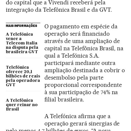
do capital que a Vivendi receberá pela
integração da Telefônica Brasil e da GVT.
O pagamento em espécie da
MAIS INFORMAÇÕES
operação será financiado
A Telefónica
vence a
através de uma ampliação de
Telecom Italia
capital na Telefônica Brasil, na
na disputa pela
brasileira GVT
qual a Telefónica S.A.
participará mediante outra
Telefónica
ampliação destinada a cobrir o
oferece 20,1
desembolso pela parte
bilhões de reais
pela operadora
proporcional correspondente
GVT
à sua participação de 74% na
filial brasileira.
A Telefônica
quer reinar no
Brasil
A Telefónica afirma que a
operação gerará sinergias de
pelo menos 4,7 bilhões de euros. “A nova