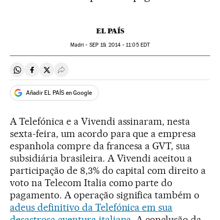
EL PAÍS
Madri -
SEP
19, 2014 - 11:05
EDT
Compartir en Whatsapp
Compartir en Facebook
Compartir en Twitter
Desplegar Redes Sociales
Añadir EL PAÍS en Google
A Telefónica e a Vivendi assinaram, nesta
sexta-feira, um acordo para que a empresa
espanhola compre da francesa a GVT, sua
subsidiária brasileira. A Vivendi aceitou a
participação de 8,3% do capital com direito a
voto na Telecom Italia como parte do
pagamento. A operação significa também o
adeus definitivo da Telefónica em sua
desastrosa aventura italiana
. A conclusão da