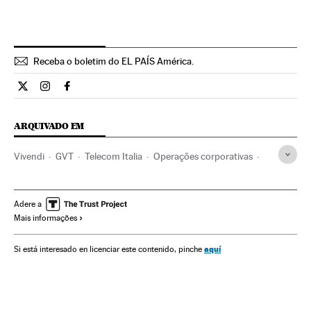
Receba o boletim do EL PAÍS América.
Economia El País Brasil en Twitter
Economia El País Brasil en Instagram
Economia El País Brasil en Facebook
ARQUIVADO EM
Vivendi
GVT
Telecom Italia
Operações corporativas
Telefónica
Operadoras telecomunicações
França
Operações bolsistas
Itália
Bolsa valores
Brasil
Adere a
Mais informações
Empresas
Mercados financeiros
Espanha
Europa Ocidental
América do Sul
América Latina
aquí
Si está interesado en licenciar este contenido, pinche
Economia
Europa
América
Telecomunicações
Comunicações
Finanças