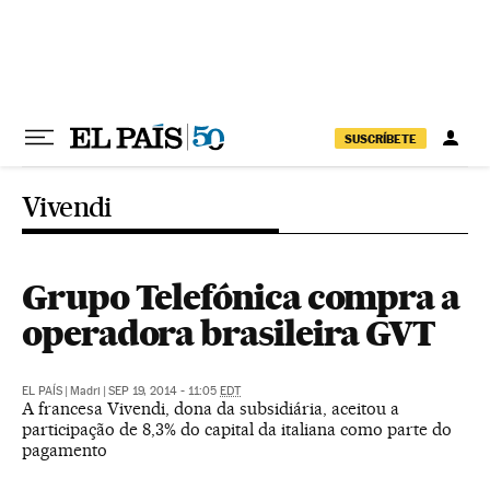
Pular para o conteúdo
SUSCRÍBETE
Vivendi
Grupo Telefónica compra a
operadora brasileira GVT
EL PAÍS
|
Madri
|
SEP 19, 2014 - 11:05
EDT
A francesa Vivendi, dona da subsidiária, aceitou a
participação de 8,3% do capital da italiana como parte do
pagamento