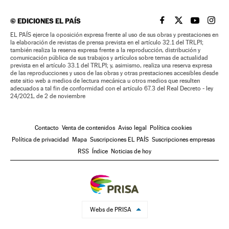
©
EDICIONES EL PAÍS
EL PAÍS BRASIL EN
EL PAÍS BRASI
EL PAÍS B
EL PA
EL PAÍS ejerce la oposición expresa frente al uso de sus obras y prestaciones en
la elaboración de revistas de prensa prevista en el artículo 32.1 del TRLPI;
también realiza la reserva expresa frente a la reproducción, distribución y
comunicación pública de sus trabajos y artículos sobre temas de actualidad
prevista en el artículo 33.1 del TRLPI; y, asimismo, realiza una reserva expresa
de las reproducciones y usos de las obras y otras prestaciones accesibles desde
este sitio web a medios de lectura mecánica u otros medios que resulten
adecuados a tal fin de conformidad con el artículo 67.3 del Real Decreto - ley
24/2021, de 2 de noviembre
Contacto
Venta de contenidos
Aviso legal
Política cookies
Política de privacidad
Mapa
Suscripciones EL PAÍS
Suscripciones empresas
RSS
Índice
Noticias de hoy
Webs de PRISA