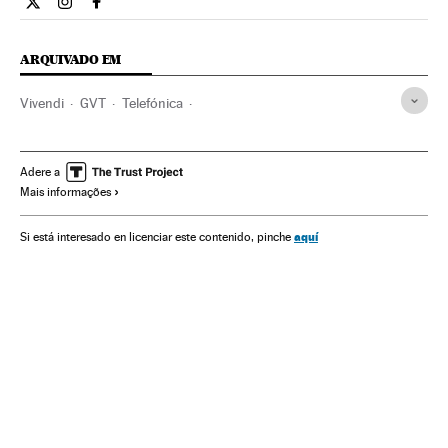
Economia El País Brasil en Twitter
Economia El País Brasil en Instagram
Economia El País Brasil en Facebook
ARQUIVADO EM
Vivendi
GVT
Telefónica
Operadoras telecomunicações
Brasil
América do Sul
América Latina
Empresas
Espanha
América
Adere a
Mais informações
Economia
Telecomunicações
Comunicações
aquí
Si está interesado en licenciar este contenido, pinche