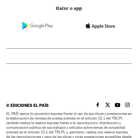
Baixe o app
©
EDICIONES EL PAÍS
EL PAÍS BRASIL EN
EL PAÍS BRASI
EL PAÍS B
EL PA
EL PAÍS ejerce la oposición expresa frente al uso de sus obras y prestaciones en
la elaboración de revistas de prensa prevista en el artículo 32.1 del TRLPI;
también realiza la reserva expresa frente a la reproducción, distribución y
comunicación pública de sus trabajos y artículos sobre temas de actualidad
prevista en el artículo 33.1 del TRLPI; y, asimismo, realiza una reserva expresa
de las reproducciones y usos de las obras y otras prestaciones accesibles desde