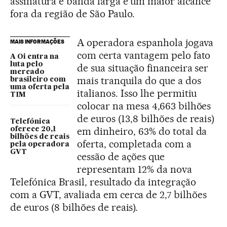
assinatura e banda larga e um maior alcance
fora da região de São Paulo.
A operadora espanhola jogava
MAIS INFORMAÇÕES
com certa vantagem pelo fato
A Oi entra na
luta pelo
de sua situação financeira ser
mercado
mais tranquila do que a dos
brasileiro com
uma oferta pela
italianos. Isso lhe permitiu
TIM
colocar na mesa 4,663 bilhões
de euros (13,8 bilhões de reais)
Telefónica
em dinheiro, 63% do total da
oferece 20,1
bilhões de reais
oferta, completada com a
pela operadora
GVT
cessão de ações que
representam 12% da nova
Telefónica Brasil, resultado da integração
com a GVT, avaliada em cerca de 2,7 bilhões
de euros (8 bilhões de reais).