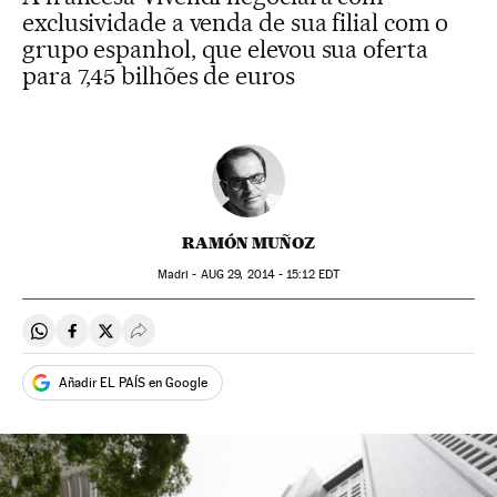
exclusividade a venda de sua filial com o
grupo espanhol, que elevou sua oferta
para 7,45 bilhões de euros
RAMÓN MUÑOZ
Madri -
AUG
29, 2014 - 15:12
EDT
Compartir en Whatsapp
Compartir en Facebook
Compartir en Twitter
Desplegar Redes Sociales
Añadir EL PAÍS en Google